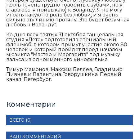
Геллы (очень трудно говорить с зубами, но я
стараюсь, я привыкаю) к Воланду. Я не могу
играть какую-то роль без любви, и я очень
сильно эту линию протяну. Это будет безумная
любовь к Воланду".
Ко дню всех святых 31 октября танцевальная
студия «Лето» подготовила специальный
флешмоб, в котором примут участие около 80
человек и который пройдет перед началом
мюзикла "Мастер и Маргарита" под музыку
вальса из одноименного кинофильма.
Тимур Мамонов, Максим Беляев, Владимир
Пивнев и Валентина Говорушкина. Первый
канал, Петербург.
Комментарии
ВСЕГО (0)
ВАШ КОММЕНТАРИЙ