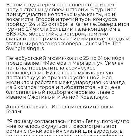
В этом году «Терем-кроссовер» открывает
новую страницу своей истории. В турнире
примут участие не только музыканты, но и
вокалисты. Второй и третий туры конкурса
пройдут 24 и 25 октября в Капелле. Завершится
турнир 27 числа большим гала-концертом в
БКЗ «Октябрьский», в котором, помимо
финалистов, примут участие мировые звезды и
эталон мирового кроссовера – ансамбль The
Swingle singers.
Петербургский мюзик-холл с 25 по 31 октября
представляет «Мастера и Маргариту». Смелая
попытка превратить классическое
произведение Булгакова в музыкальную
постановку уже признана успешной. Над
мюзиклом работала международная команда
из 6 композиторов и либреттистов, на сцене
блистательный подбор актеров во главе с
Иваном Ожогиным и Анной Ковальчук.
Анна Ковальчук - Исполнительница роли
Геллы:
"Я почему согласилась играть Геллу, потому что
мне хотелось окунуться и рассмотреть этот
роман с точки зрения сказки для взрослых, в
котором существует очень глубокая любовь у