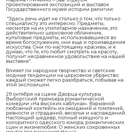
проектирования экспозиций и выставок
Государственного музея истории религии:
"З
десь речь идет не столько о том, что только
специалисту это интересно. Предметы,
несмотря на их утилитарное назначение, это
действительно церковное облачение,
культовые предметы, использовавшиеся во
время богослужения, они еще и произведения
искусства. Они по-настоящему красивы, и я
думаю, что те, кто любит смотреть на красоту,
получит несравненное удовольствие на нашей
выставке".
Влияет ли народное творчество и светские
модные тенденции на церковное убранство:
каждый сможет легко разобраться, побывав на
этой экспозиции.
29 октября на сцене Дворца культуры
Выборгский премьера романтической
комедии «На высоких каблуках». Взрывной
любовный коктейль из ожиданий и томлений,
ревности и страданий, веселья и наслаждений.
Настоящий шедевр, полный изящного и
колоритного одесского юмора, романтических
сцен и жизнелюбия. О женских сокровенных
мечтах все расскажет Нонна