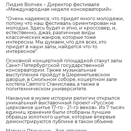
Лидия Волчек – Директор фестиваля
«Международная неделя консерваторий»:
"Очень надеемся, что придет много молодежи,
потому что наш фестиваль ориентирован на
молодых. Здесь будет и этно, и кроссовер, и,
естественно, джаз, различные виды
классических жанров, которые тоже
интересны. Мы думаем, что для всех, кто
придет в наши залы, найдется что-то
интересное".
Основной концертной площадкой станут залы
Санкт-Петербургской государственной
консерватории. Также музыкальные
выступления пройдут в Шереметьевском
дворце, в Смольном соборе, коцертном зале
костёла Святого Станислава, а также в
политехническом университете.
Накануне в музее истории религии открылся
уникальный выставочный проект «Русское
церковное шитье 17-го - 21-го веков». Из 7 тысяч
единиц хранения были отобраны лучшие
образцы золотного шитья, которые впервые
демонстрируются публике в таком объеме.
Марина Птиченко – Зав. отделом