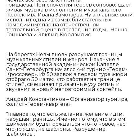
Гришаева. Приключения героев сопровождает
живая музыка в исполнении музыкального
коллектива Ивана Замотаева. Ну а главные роли
исполнит одна из самых блистательных
комедийных пар на отечественной
театральной сцене в последние годы - Нонна
Гришаева и Эвклид Кюрдзидис.
На берегах Невы вновь разрушают границы
музыкальных стилей и жанров. Накануне в
государственной академической Капелле
Санкт-Петербурга начался 4-й турнир «Терем-
Кроссовер». Из 50 заявок в первом туре жюри
отобрало 30 из тех, кто работает на границе
стилей, смешивая привычные уху ритмы и
звучания в новый неповторимый коктейль.
Андрей Константинов – Организатор турнира,
солист «Терем-квартета»:
"Главное то, что есть желание, желание идти,
нарушая границы. Именно потому, что в этом
движении будет рождаться что-то новое, нас
что-то ждет, не шаблоны. Разрушение
шаблонов".