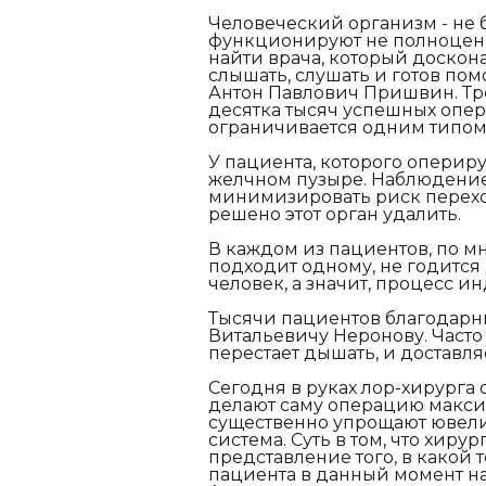
Человеческий организм - не 
функционируют не полноценн
найти врача, который досконал
слышать, слушать и готов пом
Антон Павлович Пришвин. Тр
десятка тысяч успешных опер
ограничивается одним типом
У пациента, которого оперир
желчном пузыре. Наблюдение 
минимизировать риск перехо
решено этот орган удалить.
В каждом из пациентов, по мн
подходит одному, не годится 
человек, а значит, процесс и
Тысячи пациентов благодарны
Витальевичу Неронову. Часто 
перестает дышать, и доставля
Сегодня в руках лор-хирурга
делают саму операцию макси
существенно упрощают ювели
система. Суть в том, что хир
представление того, в какой
пациента в данный момент н