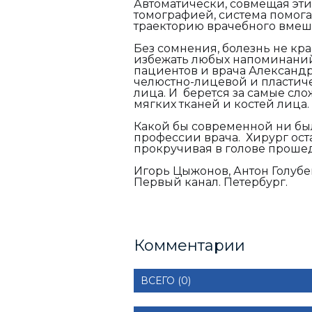
Автоматически, совмещая эт
томографией, система помога
траекторию врачебного вмеша
Без сомнения, болезнь не кр
избежать любых напоминаний
пациентов и врача Александр
челюстно-лицевой и пластиче
лица. И берется за самые сл
мягких тканей и костей лица.
Какой бы современной ни была
профессии врача. Хирург ост
прокручивая в голове проше
Игорь Цыжонов, Антон Голубе
Первый канал. Петербург.
Комментарии
ВСЕГО (0)