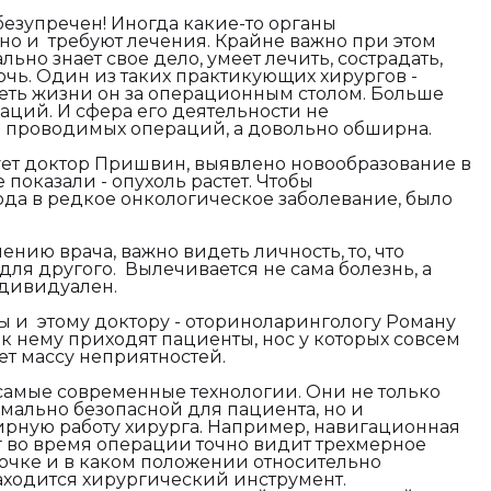
безупречен! Иногда какие-то органы
о и требуют лечения. Крайне важно при этом
ьно знает свое дело, умеет лечить, сострадать,
очь. Один из таких практикующих хирургов -
еть жизни он за операционным столом. Больше
аций. И сфера его деятельности не
 проводимых операций, а довольно обширна.
ует доктор Пришвин, выявлено новообразование в
показали - опухоль растет. Чтобы
да в редкое онкологическое заболевание, было
ению врача, важно видеть личность, то, что
для другого. Вылечивается не сама болезнь, а
ндивидуален.
 и этому доктору - оториноларингологу Роману
к нему приходят пациенты, нос у которых совсем
ет массу неприятностей.
 самые современные технологии. Они не только
мально безопасной для пациента, но и
рную работу хирурга. Например, навигационная
ург во время операции точно видит трехмерное
 точке и в каком положении относительно
аходится хирургический инструмент.