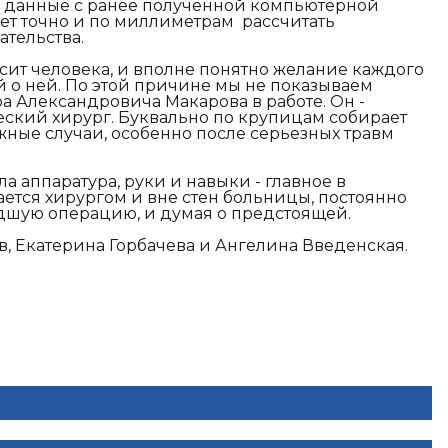
и данные с ранее полученной компьютерной
ет точно и по миллиметрам рассчитать
тельства.
асит человека, и вполне понятно желание каждого
 о ней. По этой причине мы не показываем
а Александровича Макарова в работе. Он -
ский хирург. Буквально по крупицам собирает
ожные случаи, особенно после серьезных травм
 аппаратура, руки и навыки - главное в
ается хирургом и вне стен больницы, постоянно
дшую операцию, и думая о предстоящей.
в, Екатерина Горбачева и Ангелина Введенская.