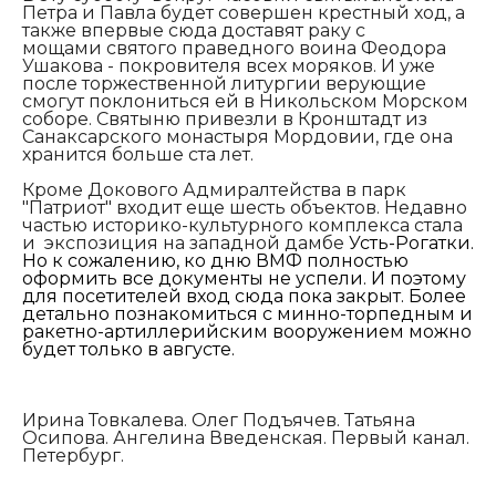
Петра и Павла будет совершен крестный ход, а
также впервые сюда доставят раку с
мощами
святого праведного воина Феодора
Ушакова
- покровителя всех моряков. И уже
после торжественной литургии верующие
смогут поклониться ей в Никольском Морском
соборе. Святыню привезли в Кронштадт из
Санаксарского монастыря Мордовии, где она
хранится больше ста лет.
Кроме Докового Адмиралтейства в парк
"Патриот" входит еще шесть объектов. Недавно
частью историко-культурного комплекса стала
и экспозиция на западной дамбе
Усть-Рогатки.
Но к сожалению, ко дню ВМФ полностью
оформить все документы не успели. И поэтому
для посетителей вход сюда пока закрыт. Более
детально познакомиться с минно-торпедным и
ракетно-артиллерийским вооружением можно
будет только в августе.
Ирина Товкалева. Олег Подъячев. Татьяна
Осипова. Ангелина Введенская. Первый канал.
Петербург.