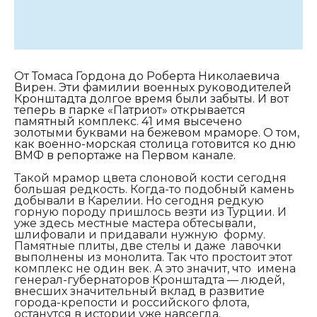
От Томаса Гордона до Роберта Николаевича
Вирен. Эти фамилии военных руководителей
Кронштадта долгое время были забыты. И вот
теперь в парке «Патриот» открывается
памятный комплекс. 41 имя высечено
золотыми буквами на бежевом мраморе. О том,
как военно-морская столица готовится ко дню
ВМФ в репортаже на Первом канале.
Такой мрамор цвета слоновой кости сегодня
большая редкость. Когда-то подобный камень
добывали в Карелии. Но сегодня редкую
горную породу пришлось везти из Турции. И
уже здесь местные мастера обтесывали,
шлифовали и придавали нужную форму.
Памятные плиты, две стелы и даже лавочки
выполнены из монолита. Так что простоит этот
комплекс не один век. А это значит, что
имена
генерал-губернаторов Кронштадта — людей,
внесших значительный вклад в развитие
города-крепости и российского флота,
останутся в истории уже навсегда.