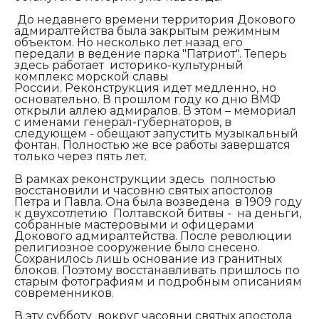
Д
о недавнего времени территория Докового
адмиралтейства была закрытым режимным
объектом. Но несколько лет назад его
передали в ведение парка "Патриот". Теперь
здесь работает историко-культурный
комплекс морской славы
России.
Реконструкция идет медленно, но
основательно. В прошлом году ко дню ВМФ
открыли аллею адмиралов. В этом – мемориал
с именами генерал-губернаторов, в
следующем - обещают запустить музыкальный
фонтан. Полностью же все работы завершатся
только через пять лет.
В рамках реконструкции здесь полностью
восстановили и часовню святых апостолов
Петра и Павла. Она была возведена в 1909 году
к двухсотлетию Полтавской битвы - на деньги,
собранные мастеровыми и офицерами
Докового адмиралтейства. После революции
религиозное сооружение было снесено.
Сохранилось лишь основание из гранитных
блоков. Поэтому восстанавливать пришлось по
старым фотографиям и подробным описаниям
современников.
В эту субботу вокруг часовни святых апостола