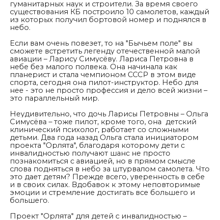
гуманитарных наук и строители. За время своего
существования КБ построило 10 самолетов, каждый
из которых получил бортовой номер и поднялся в
небо.
Если вам очень повезет, то на "Бычьем поле" вы
сможете встретить легенду отечественной малой
авиации – Ларису Симусёву. Лариса Петровна в
небе без малого полвека. Она начинала как
планерист и стала чемпионом СССР в этом виде
спорта, сегодня она пилот-инструктор. Небо для
нее - это не просто профессия и дело всей жизни –
это параллельный мир.
Неудивительно, что дочь Ларисы Петровны – Ольга
Симусёва – тоже пилот, кроме того, она детский
клинический психолог, работает со сложными
детьми. Два года назад Ольга стала инициатором
проекта "Орлята", благодаря которому дети с
инвалидностью получают шанс не просто
познакомиться с авиацией, но в прямом смысле
слова подняться в небо за штурвалом самолета.
Что
это дает детям? Прежде всего, уверенность в себе
и в своих силах. Вдобавок к этому неповторимые
эмоции и стремление достигать все большего и
большего.
Проект "Орлята" для детей с инвалидностью –