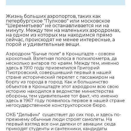
Жизнь больших аэропортов, таких как
петербургское "Пулково" или московское
"Шереметьево" не останавливается ни на
минуту. Между тем на маленьких аэродромах,
на одном из которых мы находимся прямо
сейчас, происходят не менее интересные, а
порой и удивительные вещи.
Аэродром "Бычье поле" в Кронштадте – совсем
крохотный. Взлетная полоса в полкилометра, да
несколько ангаров по краям. Между тем, именно
здесь в 1910 году приземлился Григорий
Пиотровский, совершивший первый в нашей
стране исторический перелет с пассажиром на
борту из города в город. Как и большинство
объектов в Кронштадте этот аэродром всю свою
историю находился в ведомстве министерства
обороны, тем удивительнее тот факт, что именно
здесь в 1967 году появилось первое в нашей стране
негосударственное конструкторское бюро.
ОКБ "Дельфин" существует до сих пор, и здесь по-
прежнему обычные люди строят самолеты. На
первый взгляд все они далеки от авиации: сюда
приходят студенты и сантехники, кандидаты