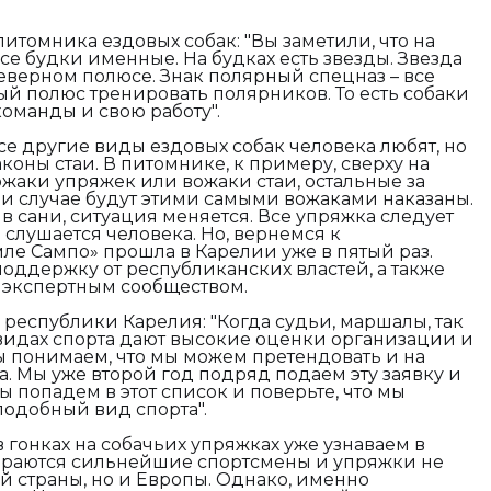
питомника ездовых собак:
"Вы заметили, что на
 все будки именные. На будках есть звезды. Звезда
 северном полюсе. Знак полярный спецназ – все
ый полюс тренировать полярников. То есть собаки
 команды и свою работу".
се другие виды ездовых собак человека любят, но
оны стаи. В питомнике, к примеру, сверху на
ожаки упряжек или вожаки стаи, остальные за
 случае будут этими самыми вожаками наказаны.
 в сани, ситуация меняется. Все упряжка следует
и слушается человека. Но, вернемся к
мле Сампо» прошла в Карелии уже в пятый раз.
оддержку от республиканских властей, а также
 экспертным сообществом.
 республики Карелия:
"Когда судьи, маршалы, так
видах спорта дают высокие оценки организации и
 понимаем, что мы можем претендовать и на
 Мы уже второй год подряд подаем эту заявку и
ы попадем в этот список и поверьте, что мы
одобный вид спорта".
 гонках на собачьих упряжках уже узнаваем в
ираются сильнейшие спортсмены и упряжки не
й страны, но и Европы. Однако, именно