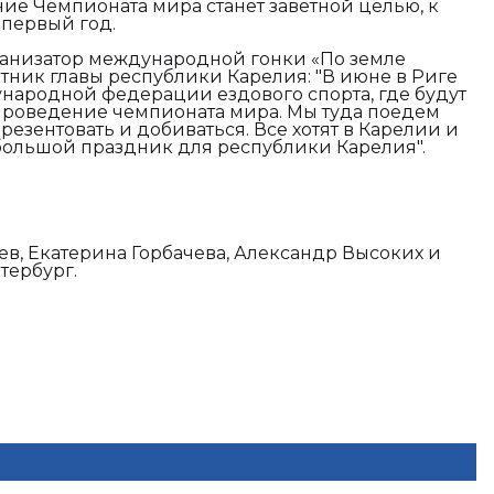
ие Чемпионата мира станет заветной целью, к
 первый год.
ганизатор международной гонки «По земле
етник главы республики Карелия:
"В июне в Риге
народной федерации ездового спорта, где будут
проведение чемпионата мира. Мы туда поедем
резентовать и добиваться. Все хотят в Карелии и
т большой праздник для республики Карелия".
в, Екатерина Горбачева, Александр Высоких и
тербург.