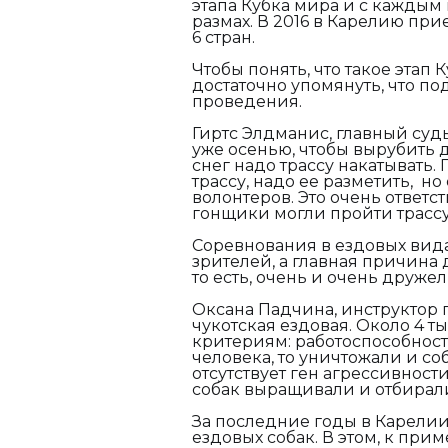
этапа Кубка мира и с каждым
размах. В 2016 в Карелию при
6 стран.
Чтобы понять, что такое этап 
достаточно упомянуть, что по
проведения.
Гиртс Элдманис, главный суд
уже осенью, чтобы вырубить д
снег надо трассу накатывать
трассу, надо ее разметить, н
волонтеров. Это очень ответс
гонщики могли пройти трассу
Соревнования в ездовых вид
зрителей, а главная причина д
то есть, очень и очень друже
Оксана Падчина, инструктор 
чукотская ездовая. Около 4 т
критериям: работоспособность
человека, то уничтожали и со
отсутствует ген агрессивности
собак выращивали и отбирали
За последние годы в Карели
ездовых собак. В этом, к прим