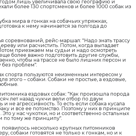
 годом лишь увеличивала свою географию и
ехали более 130 спортсменов и более 1000 собак из
Кубка мира в гонках на собачьих упряжках,
дготовка к нему начинается за полгода до
ья соревнований, рейс-маршал:
"Надо знать трассу
ереву или расчистить. Потом, когда выпадает
. Потом приезжаем мы судьи и надо осмотреть
о еще более важно подготовить другие службы,
твенно, чтобы на трассе не было лишних персон и
 без проблем".
ах спорта пользуются неизменным интересом у
ля этого – собаки. Собаки не простые, а ездовые,
любные.
питомника ездовых собак:
"Как произошла порода
ысяч лет назад чукчи вели отбор по двум
 и не агрессивность. То есть если собака кусала
баку и все ее потомство. Поэтому у них в принципе
. Это у нас чукотки, но и соответственно остальных
 по тому же принципу".
и появилось несколько крупных питомников
еру, собаки готовятся не только к гонкам, но и к