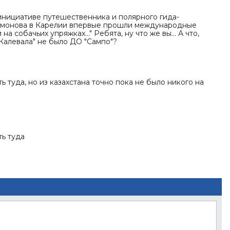
 инициативе путешественника и полярного гида-
имонова в Карелии впервые прошли международные
а собачьих упряжках..." Ребята, ну что же вы... А что,
Калевала" не было ДО "Сампо"?
 туда, но из казахстана точно пока не было никого на
ь туда