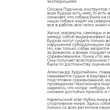
экспедициям.
Оксана Падчина, инструктор 
всех будках есть имя, то есть
означает, что собака была на
наши собаки ездят на северн
все в работе, все четко знают
Хаски, маламуты, самоеды и в
между собой выдерживают зак
будках могут сидеть только в
нарушение субординации при
Но, как только собак запрягли
за вожаком, а вожак слушает 
соревнованиям. Гонка «По зе
Она получает всестороннюю п
была по достоинству оценена
Александр Худилайнен,
г
лава
называются судьи в ездовых 
подготовки соревнований, мы
проведение Чемпионата мира.
надеюсь, что когда- нибудь, м
сможем достойно принять и п
Карельский этап Кубка мира в
спортивном мире. Здесь соб
только со всех регионов наше