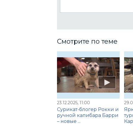
Смотрите по теме
23.12.2025, 11:00
29.0
Сурикат-блогер Рокки и
Ярк
ручной капибара Барри
тур
– новые ...
Ка