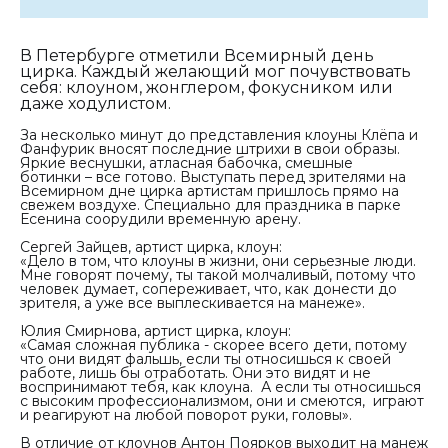
В Петербурге отметили Всемирный день
цирка. Каждый желающий мог почувствовать
себя: клоуном, жонглером, фокусником или
даже ходулистом.
За несколько минут до представления клоуны Клёпа и
Фанфурик вносят последние штрихи в свои образы.
Яркие веснушки, атласная бабочка, смешные
ботинки – все готово. Выступать перед зрителями на
Всемирном дне цирка артистам пришлось прямо на
свежем воздухе. Специально для праздника в парке
Есенина соорудили временную арену.
Сергей Зайцев, артист цирка, клоун:
«Дело в том, что клоуны в жизни, они серьезные люди.
Мне говорят почему, ты такой молчаливый, потому что
человек думает, сопереживает, что, как донести до
зрителя, а уже все выплескивается на манеже».
Юлия Смирнова, артист цирка, клоун:
«Самая сложная публика - скорее всего дети, потому
что они видят фальшь, если ты относишься к своей
работе, лишь бы отработать. Они это видят и не
воспринимают тебя, как клоуна. А если ты относишься
с высоким профессионализмом, они и смеются, играют
и реагируют на любой поворот руки, головы».
В отличие от клоунов Антон Поярков выходит на манеж