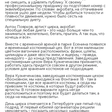
не смешить, а удивлять публику. К своему
профессиональному празднику он подготовил номер с
эквилибриумом. По словам акробата, на оттачивание
трюков ушло две недели. Чтобы добиться точности и
плавности движения, нужно было сесть на
специальную диету.
Антон Поярков, артист цирка, акробат:
«Вообще любая диета – это надо больше чем-то
заниматься, желательно, бегать, прыгать. А так ешь, что
хочешь и все».
Вместе с временной ареной в парке Есенина появился
и временный костюмерный цех. Вот в этом маленьком
цветном вагончике расположились: фраки, шляпы,
цилиндры и даже хвосты змеи, и ящериц – правда,
ненадолго – до конца представления. Заведующая
костюмерным цехом Вера Кузнеченкова признается,
работать здесь придется совсем в другом режиме,
условия для хранения костюмов не подходящие.
Вера Кузнеченкова, заведующая костюмерным цехом:
«Восновном, мы находимся на Фонтанке 18 - там в
помещении, где все хранятся костюмы, а сюда мы
привозим те костюмы, в которых будут работать
артисты. В готовом варианте здесь негде
расположиться и поэтому все будет делаться там, а
сюда на машинах привозить».
День цирка отмечается в Петербурге уже пятый год
подряд. И первый юбилей организаторы решили
увековечить – посадить несколько «цирковых»