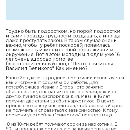
Трудно быть подростком, но порой подростки
и сами горазды трудности создавать, а иногда
даже преступать закон. В таком случае очень
важно, чтобы у ребят поскорей появилась
возможность изменить свой образ жизни и
окружение. Вот в этом молодым людям уже 16
лет очень здорово помогает
благотворительный фонд "Центр святителя
Василия Великого". Как именно?
Капоэйра даже на родине в Бразилии используется
как инструмент социальной работы. Для
петербуржцев Ивана и Егора - это занятие
обязательное, отказаться от него нельзя, как и от
других пунктов распорядка дня. Иван в 16 лет
получил две статьи за сбыт наркотиков. В центр
пришел по совету инспектора, чтоб реальный срок
не получить и справиться с зависимостью. К тому
времени употреблял "синтетику" полтора года.
8 из 10-ти ребят получают сроки за наркотики. В
50-ти процентах родители о зависимости чад не