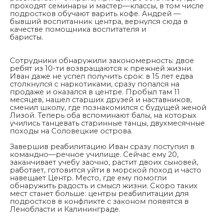
проходят семинары и мастер—классы, в том числе
подростков обучают варить кофе. Андрей —
бывший воспитанник центра, вернулся сюда в
качестве помощника воспитателя и
баристы.
Сотрудники обнаружили закономерность: двое
ребят из 10-ти возвращаются к прежней жизни.
Иван даже не успел получить срок: в 15 лет едва
столкнулся с наркотиками, сразу попался на
продаже и оказался в центре. Пробыл там 11
месяцев, нашел старших друзей и наставников,
сменил школу, где познакомился с будущей женой
Лизой. Теперь оба вспоминают балы, на которых
учились танцевать старинные танцы, двухмесячные
походы на Соловецкие острова.
Завершив реабилитацию Иван сразу поступил в
командно—речное училище. Сейчас ему 20,
заканчивает учебу заочно, растит двоих сыновей,
работает, готовится уйти в морской поход и часто
навещает Центр. Место, где ему помогли
обнаружить радость и смысл жизни. Скоро таких
мест станет больше: центры реабилитации для
подростков в конфликте с законом появятся в
Ленобласти и Калининграде.