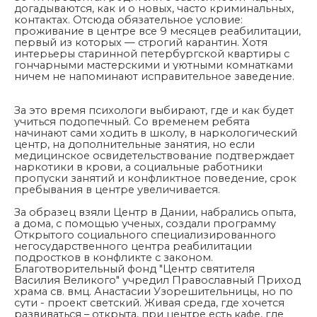
догадываются, как и о новых, часто криминальных,
контактах. Отсюда обязательное условие:
проживание в центре все 9 месяцев реабилитации,
первый из которых — строгий карантин. Хотя
интерьеры старинной петербургской квартиры с
гончарными мастерскими и уютными комнатками
ничем не напоминают исправительное заведение.
За это время психологи выбирают, где и как будет
учиться подопечный. Со временем ребята
начинают сами ходить в школу, в наркологический
центр, на дополнительные занятия, но если
медицинское освидетельствование подтверждает
наркотики в крови, а социальные работники
пропуски занятий и конфликтное поведение, срок
пребывания в центре увеличивается.
За образец взяли Центр в Дании, набрались опыта,
а дома, с помощью ученых, создали программу
Открытого социального специализированного
негосударственного центра реабилитации
подростков в конфликте с законом.
Благотворительный фонд "Центр святителя
Василия Великого" учредил Православный Приход
храма св. вмц. Анастасии Узорешительницы, но по
сути - проект светский. Живая среда, где хочется
развиваться – открыта, при центре есть кафе, где