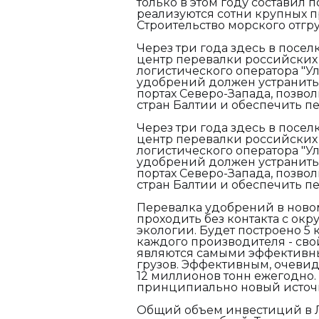
только в этом году составил 
реализуются сотни крупных п
Строительство морского отгр
Через три года здесь в посе
центр перевалки российских
логистического оператора "Ул
удобрений должен устранит
портах Северо-Запада, позво
стран Балтии и обеспечить п
Через три года здесь в посе
центр перевалки российских
логистического оператора "Ул
удобрений должен устранит
портах Северо-Запада, позво
стран Балтии и обеспечить п
Перевалка удобрений в ново
проходить без контакта с окр
экологии. Будет построено 5
каждого производителя - сво
являются самыми эффективны
грузов. Эффективным, очевидн
12 миллионов тонн ежегодно.
принципиально новый источн
Общий объем инвестиций в Л