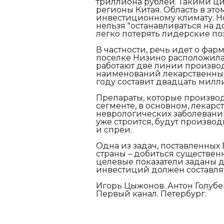
триллиона рублей. Такими ци
регионы Китая. Область в это
инвестиционному климату. Но
нельзя "останавливаться на д
легко потерять лидерские по
В частности, речь идет о фар
поселке Низино расположила
работают две линии производ
наименований лекарственных
году составит двадцать милл
Препараты, которые произво
сегменте, в основном, лекар
неврологических заболевани
уже строится, будут произво
и спреи.
Одна из задач, поставленны
страны – добиться существен
целевые показатели заданы д
инвестиций должен составлят
Игорь Цыжонов. Антон Голубе
Первый канал. Петербург.