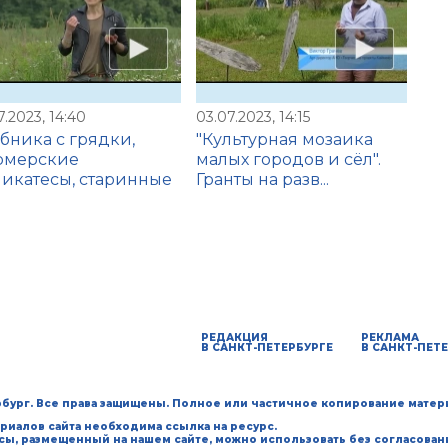
7.2023, 14:40
03.07.2023, 14:15
бника с грядки,
"Культурная мозаика
рмерские
малых городов и сёл".
икатесы, старинные
Гранты на разв...
РЕДАКЦИЯ
РЕКЛАМА
В САНКТ-ПЕТЕРБУРГЕ
В САНКТ-ПЕТ
ербург. Все права защищены. Полное или частичное копирование матер
риалов сайта необходима ссылка на ресурс.
рсы, размещенный на нашем сайте, можно использовать без согласован