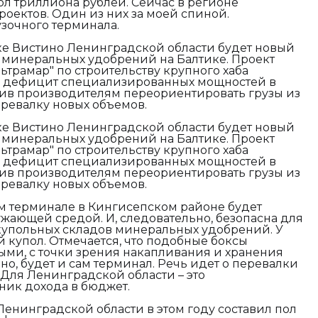
пол триллиона рублей. Сейчас в регионе
роектов. Один из них за моей спиной.
узочного терминала.
лке Вистино Ленинградской области будет новый
 минеральных удобрений на Балтике. Проект
ьтрамар" по строительству крупного хаба
ь дефицит специализированных мощностей в
лив производителям переориентировать грузы из
еревалку новых объемов.
лке Вистино Ленинградской области будет новый
 минеральных удобрений на Балтике. Проект
ьтрамар" по строительству крупного хаба
ь дефицит специализированных мощностей в
лив производителям переориентировать грузы из
еревалку новых объемов.
м терминале в Кингисепском районе будет
ужающей средой. И, следовательно, безопасна для
 купольных складов минеральных удобрений. У
й купол. Отмечается, что подобные боксы
ми, с точки зрения накапливания и хранения
о, будет и сам терминал. Речь идет о перевалки
 Для Ленинградской области – это
ик дохода в бюджет.
енинградской области в этом году составил пол