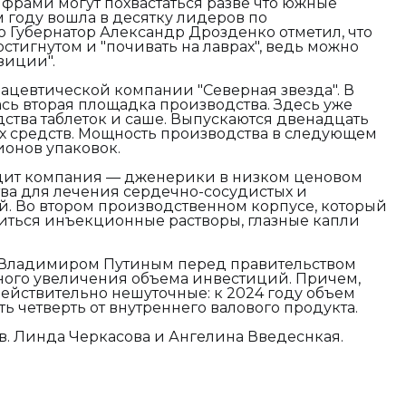
фрами могут похвастаться разве что южные
м году вошла в десятку лидеров по
 Губернатор Александр Дрозденко отметил, что
остигнутом и "почивать на лаврах", ведь можно
зиции".
мацевтической компании "Северная звезда". В
сь вторая площадка производства. Здесь уже
ства таблеток и саше. Выпускаются двенадцать
 средств. Мощность производства в следующем
ионов упаковок.
дит компания — дженерики в низком ценовом
ства для лечения сердечно-сосудистых и
й. Во втором производственном корпусе, который
диться инъекционные растворы, глазные капли
х Владимиром Путиным перед правительством
ного увеличения объема инвестиций. Причем,
ействительно нешуточные: к 2024 году объем
ь четверть от внутреннего валового продукта.
в. Линда Черкасова и Ангелина Введеснкая.