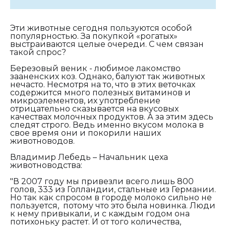
Эти животные сегодня пользуются особой
популярностью. За покупкой «рогатых»
выстраиваются целые очереди. С чем связан
такой спрос?
Березовый веник - любимое лакомство
зааненских коз. Однако, балуют так животных
нечасто. Несмотря на то, что в этих веточках
содержится много полезных витаминов и
микроэлементов, их употребление
отрицательно сказывается на вкусовых
качествах молочных продуктов. А за этим здесь
следят строго. Ведь именно вкусом молока в
свое время они и покорили наших
животноводов.
Владимир Лебедь – Начальник цеха
животноводства:
"В 2007 году мы привезли всего лишь 800
голов, 333 из Голландии, стальные из Германии.
Но так как спросом в городе молоко сильно не
пользуется, потому что это была новинка. Люди
к нему привыкали, и с каждым годом она
потихоньку растет. И от того количества,