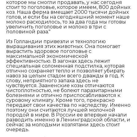
которое мы смогли продавать, у нас сегодня
стоит то поголовье, которое имеем, 800 дойных
коз. Наша ферма вмещает 2000 тысячи дойных
голов, и если бы на сегодняшний момент наше
молоко расходилось, то за два года мы готовы
увеличить поголовье и молоко в три с
половиной раза."
Из Голландии привезли и технологию
выращивания этих животных. Она помогает
вырастить здоровое поголовье с
максимальной экономической
эффективностью. В загонах здесь лежит
специальная соломенная подстилка, которая
отлично сохраняет тепло и позволяет убирать
навоз за целым стадом всего дважды в год. К
слову, неприятного запаха здесь не
чувствуется. Зааненские козы отличаются
чистоплотностью, не болеют паразитарными
болезнями и отлично приспосабливаются к
суровому климату. Кроме того, прекрасно
передают свои качества по наследству. Именно
поэтому они считаются лучшей молочной
породой в мире. В России ее впервые начали
разводить именно в Ленинградской области, и
сейчас за молодыми козлятами здесь стоит
очередь.