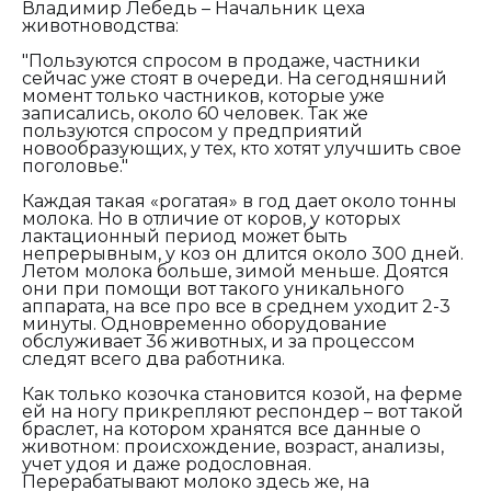
Владимир Лебедь – Начальник цеха
животноводства:
"Пользуются спросом в продаже, частники
сейчас уже стоят в очереди. На сегодняшний
момент только частников, которые уже
записались, около 60 человек. Так же
пользуются спросом у предприятий
новообразующих, у тех, кто хотят улучшить свое
поголовье."
Каждая такая «рогатая» в год дает около тонны
молока. Но в отличие от коров, у которых
лактационный период может быть
непрерывным, у коз он длится около 300 дней.
Летом молока больше, зимой меньше. Доятся
они при помощи вот такого уникального
аппарата, на все про все в среднем уходит 2-3
минуты. Одновременно оборудование
обслуживает 36 животных, и за процессом
следят всего два работника.
Как только козочка становится козой, на ферме
ей на ногу прикрепляют респондер – вот такой
браслет, на котором хранятся все данные о
животном: происхождение, возраст, анализы,
учет удоя и даже родословная.
Перерабатывают молоко здесь же, на