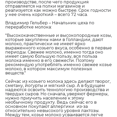
производстве, после чего продукция
отправляется на полки магазинов и
реализуется как можно быстрее. Срок годности
у нее очень короткий – всего 72 часа.
Владимир Гельбер – Начальник цеха по
переработке молока:
"Высококачественные и высокопородные козы,
которые закуплены нами в Голландии, дают
молоко, практически не имеет ярко
выраженного козьего вкуса, особенно в первые
периоды. Свежее молоко, именно тогда оно
имеет самую большую пользу, вся польза
молока именно в его свежести. Поэтому
рекомендую употреблять именно свежее козье
молоко, в котором максимум полезных
веществ."
Сейчас из козьего молока здесь делают творог,
сметану, йогурты и мягкий сыр. А в будущем
надеются освоить технологию производства и
твердых сыров. Но сначала, уверяют фермеры,
нужно приучить население к этому
необычному продукту. Ведь сейчас его в
основном покупают аллергики из-за
относительно невысокого уровня лактозы.
Между тем, козье молоко усваивается легче