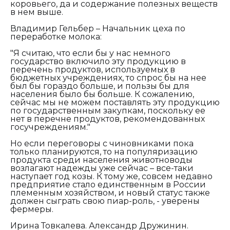
коровьего, да и содержание полезных веществ
в нем выше.
Владимир Гельбер – Начальник цеха по
переработке молока:
"Я считаю, что если бы у нас немного
государство включило эту продукцию в
перечень продуктов, используемых в
бюджетных учреждениях, то спрос бы на нее
был бы гораздо больше, и пользы бы для
населения было бы больше. К сожалению,
сейчас мы не можем поставлять эту продукцию
по государственным закупкам, поскольку ее
нет в перечне продуктов, рекомендованных
госучреждениям."
Но если переговоры с чиновниками пока
только планируются, то на популяризацию
продукта среди населения животноводы
возлагают надежды уже сейчас – все-таки
наступает год козы. К тому же, совсем недавно
предприятие стало единственным в России
племенным хозяйством, и новый статус также
должен сыграть свою пиар-роль, - уверены
фермеры.
Ирина Товкалева. Александр Дружинин.