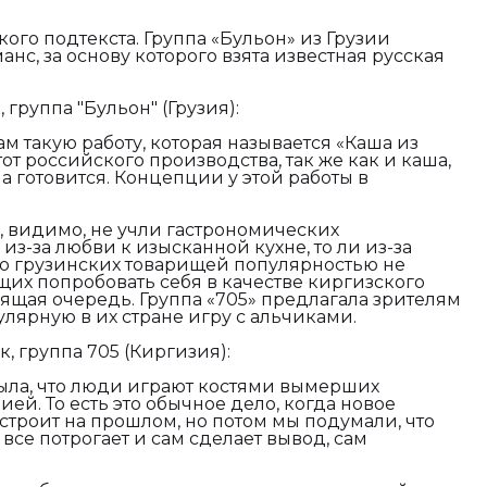
ого подтекста. Группа «Бульон» из Грузии
нс, за основу которого взята известная русская
группа "Бульон" (Грузия):
м такую работу, которая называется «Каша из
т российского производства, так же как и каша,
она готовится. Концепции у этой работы в
, видимо, не учли гастрономических
из-за любви к изысканной кухне, то ли из-за
до грузинских товарищей популярностью не
щих попробовать себя в качестве киргизского
ящая очередь. Группа «705» предлагала зрителям
улярную в их стране игру с альчиками.
, группа 705 (Киргизия):
ыла, что люди играют костями вымерших
ей. То есть это обычное дело, когда новое
строит на прошлом, но потом мы подумали, что
 все потрогает и сам сделает вывод, сам