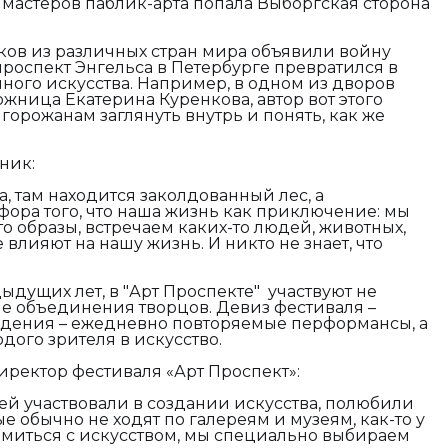
 мастеров паблик-арта попала Выборгская сторона
ков из различных стран мира объявили войну
проспект Энгельса в Петербурге превратился в
ого искусства. Например, в одном из дворов
жница Екатерина Куренкова, автор вот этого
 горожанам заглянуть внутрь и понять, как же
ник:
а, там находится заколдованный лес, а
фора того, что наша жизнь как приключение: мы
о образы, встречаем каких-то людей, животных,
 влияют на нашу жизнь. И никто не знает, что
дыдущих лет, в "Арт Проспекте" участвуют не
е объединения творцов. Девиз фестиваля –
ведения – ежедневно повторяемые перформансы, а
одого зрителя в искусство.
ректор фестиваля «Арт Проспект»:
ей участвовали в создании искусства, полюбили
ые обычно не ходят по галереям и музеям, как-то у
омиться с искусством, мы специально выбираем