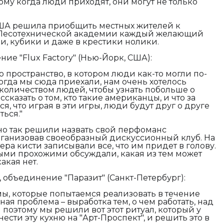
ому когда люди приходят, они могут не только
США решила приобщить местных жителей к
е Лесотехнической академии каждый желающий
ки, кубики и даже в крестики нолики.
ние "Flux Factory" (Нью-Йорк, США):
о пространство, в котором люди как-то могли по-
огда мы сюда приехали, нам очень хотелось
количеством людей, чтобы узнать побольше о
ссказать о том, кто такие американцы, и что за
я, что играя в эти игры, люди будут друг о друге
ться."
но так решили назвать свой перфоманс
рганизовав своеобразный дискуссионный клуб. На
ра кисти записывали все, что им придет в голову.
ыми прохожими обсуждали, какая из тем может
акая нет.
 объединение "Паразит" (Санкт-Петербург):
мы, которые попытаемся реализовать в течение
ная проблема – выработка тем, о чем работать, над
и поэтому мы решили вот этот ритуал, который у
ести эту кухню на "Арт-Проспект", и решить это в