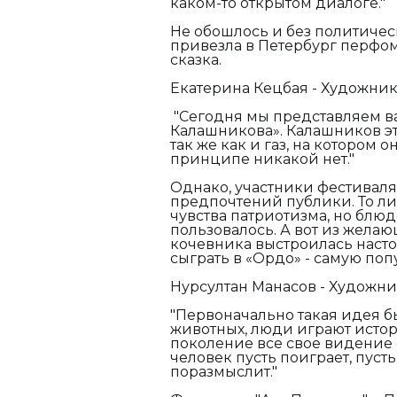
каком-то открытом диалоге."
Не обошлось и без политическ
привезла в Петербург перфома
сказка.
Екатерина Кецбая - Художник, 
"Сегодня мы представляем ва
Калашникова». Калашников это
так же как и газ, на котором 
принципе никакой нет."
Однако, участники фестиваля
предпочтений публики. То ли 
чувства патриотизма, но блю
пользовалось. А вот из желаю
кочевника выстроилась насто
сыграть в «Ордо» - самую поп
Нурсултан Манасов - Художник
"Первоначально такая идея б
животных, люди играют истори
поколение все свое видение 
человек пусть поиграет, пусть
поразмыслит."