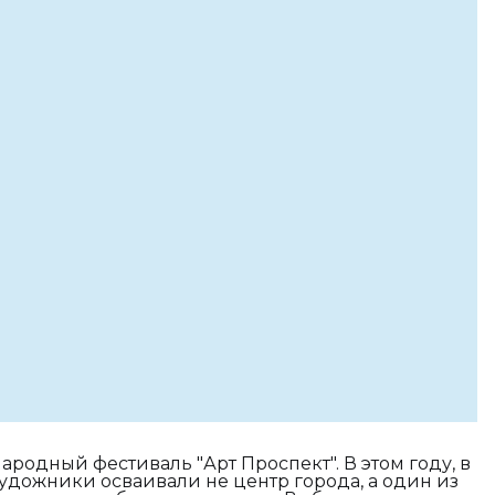
родный фестиваль "Арт Проспект". В этом году, в
художники осваивали не центр города, а один из