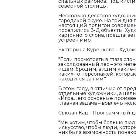
спальных районов. Под кисти
северной столицы.
Несколько десятков художни
городской скуке. На три дня 
настоящий полигон современн
поселились 3-Д объекты. Худо
картонного слона, предлагает
устроен мир.
Екатерина Куренкова – Худож
"Если посмотреть в глаза слон
заколдованный лес – это мета
ищем, бродим, видим какие-т
каких-то персонажей, которые
находится за ним."
В этом году, в отличие от пре
отдельные художники, а целы
«Игра», его основные произ
главная задача – вовлечь мол
Сьюзан Кац - Программный ди
"Мы хотим, чтобы больше люд
искусство, чтобы люди, котор
них была возможность понак