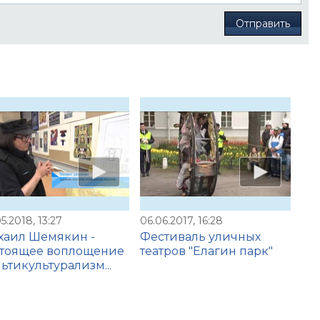
Отправить
5.2018, 13:27
06.06.2017, 16:28
хаил Шемякин -
Фестиваль уличных
стоящее воплощение
театров "Елагин парк"
ьтикультурализм...