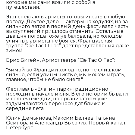
которые мы сами возили с собой в
путешествия."
Этот спектакль артисты готовы играть в любую
погоду. Другое дело — актеры на ходулях, из-за
сильного ветра в первый день фестиваля часть
выступлений пришлось отменить. Остальные
два дня погода тоже не баловала, но холодов
уличные артисты не боятся. Французская
труппа “Cie Tac O Tac” дает представления даже
зимой.
Брис Битейн, Артист театра “Cie Tac O Tac”:
"Зимой во Франции холодно, но не слишком
сильно, если улицы чистые, мы можем играть,
главное, чтобы не было снега."
Фестиваль «Елагин парк» традиционно
проходит в начале июня. В его истории бывали
и солнечные дни, но организаторы уже
задумываются о переносе дат ближе к
середине лета.
Юлия Демьянова, Максим Беляев, Татьяна
Осипова и Александр Высоких. Первый канал.
Петербург.