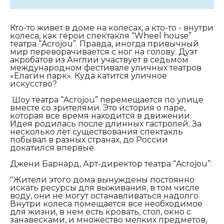
Кто-то живет в доме на колесах, а кто-то - внутри
колеса, как герои спектакля “Wheel house”
театра “Acrojou”. Правда, иногда привычный
мир переворачивается с ног на голову. Дуэт
акробатов из Англии участвует в седьмом
международном фестивале уличных театров
«Елагин парк». Куда катится уличное
искусство?
Шоу театра “Acrojou” перемещается по улице
вместе со зрителями. Это история о паре,
которая все время находится в движении.
Идея родилась после длинных гастролей. За
несколько лет существования спектакль
побывал в разных странах, до России
докатился впервые.
Джени Барнард, Арт-директор театра “Acrojou”:
"Жители этого дома вынуждены постоянно
искать ресурсы для выживания, в том числе
воду, они не могут останавливаться надолго.
Внутри колеса помещается все необходимое
для жизни, в нем есть кровать, стол, окно с
занавесками, и множество мелких предметов,