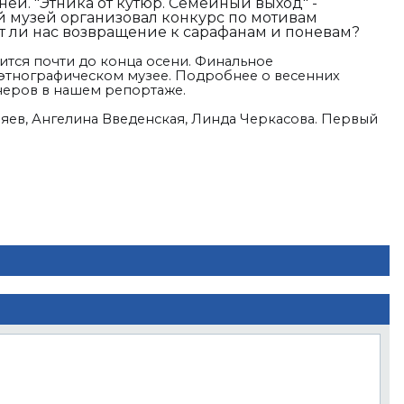
ей. "Этника от кутюр. Семейный выход" -
 музей организовал конкурс по мотивам
т ли нас возвращение к сарафанам и поневам?
ится почти до конца осени. Финальное
этнографическом музее. Подробнее о весенних
неров в нашем репортаже.
яев, Ангелина Введенская, Линда Черкасова. Первый