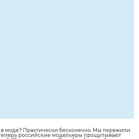
 в моде? Практически бесконечно. Мы пережили
от теперь российские модельеры прощупывают