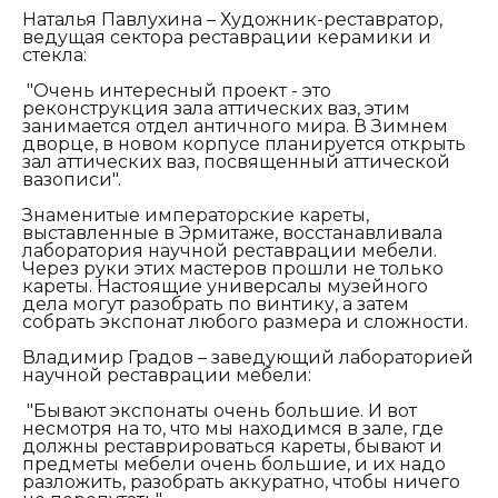
Наталья Павлухина – Художник-реставратор,
ведущая сектора реставрации керамики и
стекла:
"О
чень интересный проект - это
реконструкция зала аттических ваз, этим
занимается отдел античного мира. В Зимнем
дворце, в новом корпусе планируется открыть
зал аттических ваз, посвященный аттической
вазописи".
Знаменитые императорские кареты,
выставленные в Эрмитаже, восстанавливала
лаборатория научной реставрации мебели.
Через руки этих мастеров прошли не только
кареты. Настоящие универсалы музейного
дела могут разобрать по винтику, а затем
собрать экспонат любого размера и сложности.
Владимир Градов – заведующий лабораторией
научной реставрации мебели:
"Бывают экспонаты очень большие. И вот
несмотря на то, что мы находимся в зале, где
должны реставрироваться кареты, бывают и
предметы мебели очень большие, и их надо
разложить, разобрать аккуратно, чтобы ничего