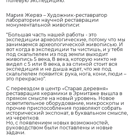
полевую экспедицию.
Мария Жервэ – Художник-реставратор
лаборатории научной реставрации
монументальной живописи:
"Большая часть нашей работы - это
экспедиции археологические, потому что мы
занимаемся археологической живописью. И
вот когда в экспедиции ты чистишь, и у тебя
под скальпелем из под земли выходит
живопись 5 века, 8 века, которую никто не
видел с 5 или 8 века, а за спиной стоит вся
экспедиция и не дыша ждет, что же под
скальпелем появится: рука, нога, кони, люди –
это прекрасно".
С переездом в центр «Старая деревня»
реставрация керамики в Эрмитаже вышла в
прямом смысле на новый уровень. Новое
осветительное оборудование, микроскопы и
прочие приспособления позволяют собрать
исторический экспонат, в буквальном смысле,
из черепков.
Но, с появлением новых возможностей,
руководством были поставлены и новые
задачи.