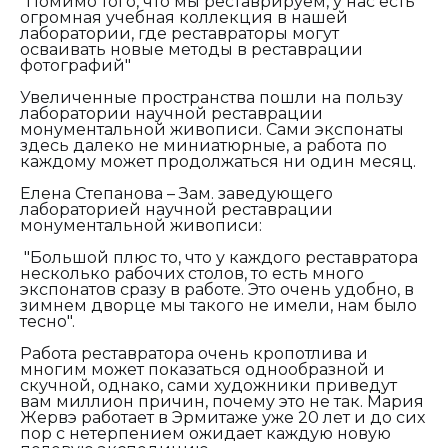
"Помимо того, что мы реставрируем, у нас есть
огромная учебная коллекция в нашей
лаборатории, где реставраторы могут
осваивать новые методы в реставрации
фотографий"
Увеличенные пространства пошли на пользу
лаборатории научной реставрации
монументальной живописи. Сами экспонаты
здесь далеко не миниатюрные, а работа по
каждому может продолжаться ни один месяц.
Елена Степанова – Зам. заведующего
лабораторией научной реставрации
монументальной живописи:
"Большой плюс то, что у каждого реставратора
несколько рабочих столов, то есть много
экспонатов сразу в работе. Это очень удобно, в
зимнем дворце мы такого не имели, нам было
тесно".
Работа реставратора очень кропотлива и
многим может показаться однообразной и
скучной, однако, сами художники приведут
вам миллион причин, почему это не так. Мария
Жервэ работает в Эрмитаже уже 20 лет и до сих
пор с нетерпением ожидает каждую новую