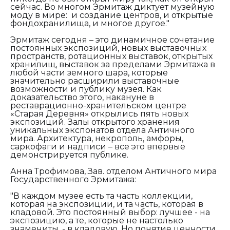
сейчас. Во многом Эрмитаж диктует музейную
моду в мире: и создание центров, и открытые
фондохранилища, и многое другое."
Эрмитаж сегодня – это динамичное сочетание
постоянных экспозиций, новых выставочных
пространств, ротационных выставок, открытых
хранилищ, выставок за пределами Эрмитажа в
любой части земного шара, которые
значительно расширили выставочные
возможности и публику музея. Как
доказательство этого, накануне в
реставрационно-хранительском центре
«Старая Деревня» открылись пять новых
экспозиций. Залы открытого хранения
уникальных экспонатов отдела Античного
мира. Архитектура, некрополь, амфоры,
саркофаги и надписи – все это впервые
демонстрируется публике.
Анна Трофимова, Зав. отделом Античного мира
Государственного Эрмитажа:
"В каждом музее есть та часть коллекции,
которая на экспозиции, и та часть, которая в
кладовой. Это постоянный выбор: лучшее - на
экспозицию, а те, которые не настолько
знамениты, - в кладовую. Но понятие ценности