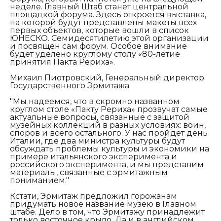
неделе. Главный Штаб станет центральной
площадкой форума. Здесь откроется выставка,
на которой будут представлены макеты всех
первых объектов, которые вошли в список
ЮНЕСКО. Семидесятилетию этой организации
и посвящен сам форум. Особое внимание
будет уделено круглому столу «80-летие
принятия Пакта Рериха».
Михаил Пиотровский, Генеральный директор
Государственного Эрмитажа:
"Мы надеемся, что в скромно названном
круглом столе «Пакту Рериха» прозвучат самые
актуальные вопросы, связанные с защитой
музейных коллекций в разных условиях: воин,
споров и всего остального. У нас пройдет день
Италии, где два министра культуры будут
обсуждать проблемы культуры и экономики на
примере итальянского эксперимента и
российского эксперимента, и мы представим
материалы, связанные с эрмитажным
пониманием."
Кстати, Эрмитаж предложил горожанам
придумать новое название музею в Главном
штабе. Дело в том, что Эрмитажу принадлежит
только восточное крыло. Да и в английском