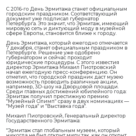
С 2016-го День Эрмитажа станет официальным
городским праздником. Соответствующий
документ уже подписал губернатор
Петербурга. Это значит, что Эрмитаж, имеющий
мировую сеть и диктующий моду в музейной
сфере Европы, становится ближе к городу.
День Эрмитажа, который ежегодно отмечается
7 декабря, станет официальным праздником в
Петербурге. Решение уже одобрено
губернатором и сейчас проходит
юридические процедуры. С этого известия
директор Эрмитажа Михаил Пиотровский
начал ежегодную пресс-конференцию. Он
отметил, что городской праздник даст музею
возможность проводить различные акции,
например, 3D-шоу на Дворцовой площади.
Среди главных достижений юбилейного года:
Эрмитаж получил престижную премию
"Музейный Олимп" сразу в двух номинациях —
"Музей года" и "Выставка года".
Михаил Пиотровский, Генеральный директор
Государственного Эрмитажа:
"Эрмитаж стал глобальным музеем, который
никогда не был открыт миру так, как он открыт