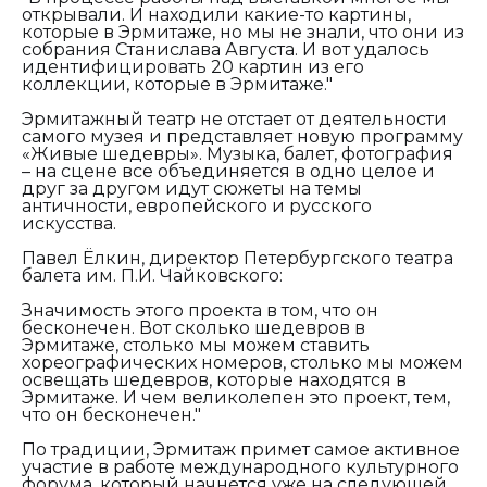
открывали. И находили какие-то картины,
которые в Эрмитаже, но мы не знали, что они из
собрания Станислава Августа. И вот удалось
идентифицировать 20 картин из его
коллекции, которые в Эрмитаже."
Эрмитажный театр не отстает от деятельности
самого музея и представляет новую программу
«Живые шедевры». Музыка, балет, фотография
– на сцене все объединяется в одно целое и
друг за другом идут сюжеты на темы
античности, европейского и русского
искусства.
Павел Ёлкин, директор Петербургского театра
балета им. П.И. Чайковского:
Значимость этого проекта в том, что он
бесконечен. Вот сколько шедевров в
Эрмитаже, столько мы можем ставить
хореографических номеров, столько мы можем
освещать шедевров, которые находятся в
Эрмитаже. И чем великолепен это проект, тем,
что он бесконечен."
По традиции, Эрмитаж примет самое активное
участие в работе международного культурного
форума, который начнется уже на следующей