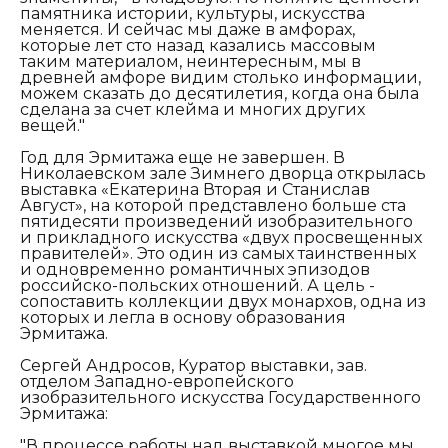
памятника истории, культуры, искусства
меняется. И сейчас мы даже в амфорах,
которые лет сто назад казались массовым
таким материалом, неинтересным, мы в
древней амфоре видим столько информации,
можем сказать до десятилетия, когда она была
сделана за счет клейма и многих других
вещей."
Год для Эрмитажа еще не завершен. В
Николаевском зале Зимнего дворца открылась
выставка «Екатерина Вторая и Станислав
Август», на которой представлено больше ста
пятидесяти произведений изобразительного
и прикладного искусства «двух просвещенных
правителей». Это один из самых таинственных
и одновременно романтичных эпизодов
российско-польских отношений. А цель -
сопоставить коллекции двух монархов, одна из
которых и легла в основу образования
Эрмитажа.
С
ергей Андросов, Куратор выставки, зав.
отделом Западно-европейского
изобразительного искусства Государственного
Эрмитажа:
"В процессе работы над выставкой многое мы