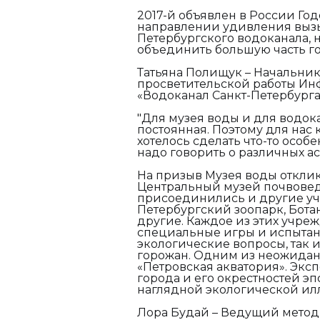
2017-й объявлен в России Го
направлении удивления вызы
Петербургского водоканала, 
объединить большую часть го
Татьяна Полищук – Начальни
просветительской работы Ин
«Водоканал Санкт-Петербурга
"Для музея воды и для водок
постоянная. Поэтому для нас 
хотелось сделать что-то особе
надо говорить о различных а
На призыв Музея воды отклик
Центральный музей почвовед
присоединились и другие уч
Петербургский зоопарк, Бота
другие. Каждое из этих учре
специальные игры и испытани
экологические вопросы, так 
горожан. Одним из неожиданн
«Петровская акватория». Экс
города и его окрестностей эп
наглядной экологической ил
Лора Будай – Ведущий методис