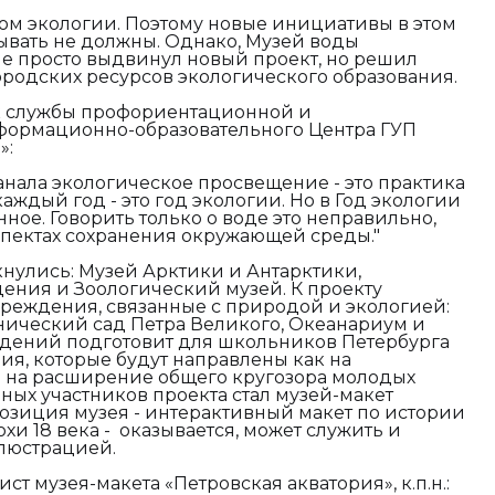
дом экологии. Поэтому новые инициативы в этом
вать не должны. Однако, Музей воды
не просто выдвинул новый проект, но решил
родских ресурсов экологического образования.
к службы профориентационной и
формационно-образовательного Центра ГУП
»:
анала экологическое просвещение - это практика
каждый год - это год экологии. Но в Год экологии
нное. Говорить только о воде это неправильно,
спектах сохранения окружающей среды."
нулись: Музей Арктики и Антарктики,
ения и Зоологический музей. К проекту
реждения, связанные с природой и экологией:
нический сад Петра Великого, Океанариум и
ждений подготовит для школьников Петербурга
я, которые будут направлены как на
и на расширение общего кругозора молодых
ых участников проекта стал музей-макет
позиция музея - интерактивный макет по истории
охи 18 века - оказывается, может служить и
люстрацией.
т музея-макета «Петровская акватория», к.п.н.: