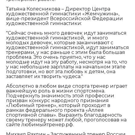
Татьяна Колесникова – Директор Центра
художественной гимнастики «Жемчужина»,
вице-президент Всероссийской Федерации
художественной гимнастики:
"Сейчас очень много девочек идут заниматься
художественной гимнастикой, и много
молодых девочек, которые заканчивают с
художественной гимнастикой, идут заниматься
тренерами, у нас раньше с этим была большая
проблема. Это очень приятно, что у нас
молодые идут на эту работу, несмотря на то, что
у нас небольшие зарплаты на начальном этапе
подготовки, но вот эта любовь к детям, она
заставляет их творить чудеса."
Абсолютно в любом виде спорта тренер играет
важнейшую роль в жизни спортсмена.
Подчеркнуть значимость этой профессии
призван конкурс народного признания
«Любимый тренер», который проходит в
рамках федерального проекта «Аллея
спортивной славы». Выразить благодарность
своему тренеру может любой, проголосовав на
сайте любимыйтренер.рф.
Михаил Рахлин – Заслуженный тренер России,