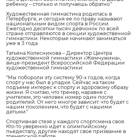
ребенку – столько и получаешь обратно."
Художественная гимнастика родилась в
Петербурге, и сегодня ее по праву называют
национальным видом спорта в России.
Ежегодно десятки тысяч девчонок по всей
стране отправляются в секции художественной
гимнастики. Некоторые начинают заниматься
уже в 3 года.
Татьяна Колесникова – Директор Центра
художественной гимнастики «Жемчужина»,
вице-президент Всероссийской Федерации
художественной гимнастики:
"Мы побороли эту систему 90-х годов, когда
спорт у нас был в упадке. Сейчас на таком
подъеме интерес к спорту и здоровому образу
жизни. Я считаю, что тренер, наравне с
учителем, это человек номер один после
родителей. От него многое зависит: что будет с
нашим поколением, что будет с нашими
детьми."
Спортивная стезя у каждого спортсмена своя.
Кто-то уверенно идет к олимпийскому
пьедесталу, другие находят свое призвание в
тренерской работе.