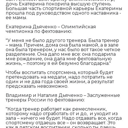
дочь Екатерина покорила высшую ступень.
Большая часть спортивной карьеры Екатерины
прошла под руководством одного наставника -
ее мамы.
Екатерина Дьяченко – Олимпийская
чемпионка по фехтованию:
"У меня не было другого тренера. Была тренер
– мама. Причем, дома она была мамой, а в зале
она была тренером, у нас было вот такое четкое
разделение. Она дало мне все: она подарила
мне рождение, она дала мне фехтовальную
жизнь, – поэтому я ей безумно благодарна."
Чтобы воспитать спортсмена, который будет
претендовать на медали, надо потратить не
один и не два года своей жизни, а результат
предсказать невозможно.
Владимир и Наталия Дьяченко – Заслуженные
тренеры России по фехтованию:
"Когда тренер работает как ремесленник,
которому надо отработать от и до, и уходит из
зала – ничего не будет. Надо отдавать все, когда
спортсмену отдаешь все – он возвращает. Это
как в детском воспитании, сколько ты даешь