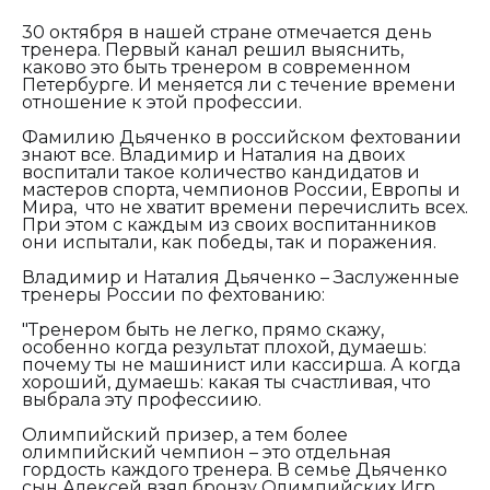
30 октября в нашей стране отмечается день
тренера. Первый канал решил выяснить,
каково это быть тренером в современном
Петербурге. И меняется ли с течение времени
отношение к этой профессии.
Фамилию Дьяченко в российском фехтовании
знают все. Владимир и Наталия на двоих
воспитали такое количество кандидатов и
мастеров спорта, чемпионов России, Европы и
Мира, что не хватит времени перечислить всех.
При этом с каждым из своих воспитанников
они испытали, как победы, так и поражения.
Владимир и Наталия Дьяченко – Заслуженные
тренеры России по фехтованию:
"Тренером быть не легко, прямо скажу,
особенно когда результат плохой, думаешь:
почему ты не машинист или кассирша. А когда
хороший, думаешь: какая ты счастливая, что
выбрала эту профессиию.
Олимпийский призер, а тем более
олимпийский чемпион – это отдельная
гордость каждого тренера. В семье Дьяченко
сын Алексей взял бронзу Олимпийских Игр,