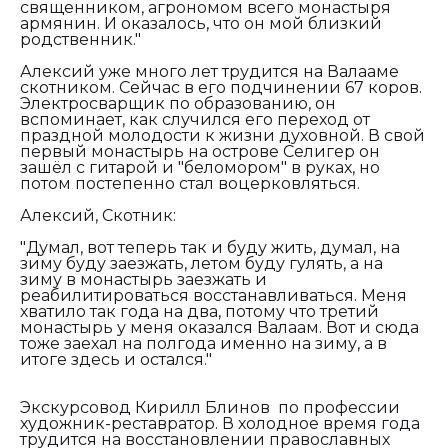
священником, агрономом всего монастыря
армянин. И оказалось, что он мой близкий
родственник."
Алексий уже много лет трудится на Валааме
скотником. Сейчас в его подчинении 67 коров.
Электросварщик по образованию, он
вспоминает, как случился его переход от
праздной молодости к жизни духовной. В свой
первый монастырь на острове Селигер он
зашёл с гитарой и "беломором" в руках, но
потом постепенно стал воцерковляться.
Алексий, Скотник:
"Думал, вот теперь так и буду жить, думал, на
зиму буду заезжать, летом буду гулять, а на
зиму в монастырь заезжать и
реабилитироваться восстанавливаться. Меня
хватило так года на два, потому что третий
монастырь у меня оказался Валаам. Вот и сюда
тоже заехал на полгода именно на зиму, а в
итоге здесь и остался."
Экскурсовод Кирилл Блинов по профессии
художник-реставратор. В холодное время года
трудится на восстановлении православных