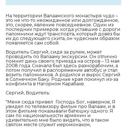
На территории Валаамского монастыря чудо –
это не что-то неожиданное или долгожданное,
это, скорее, явление повседневное. Один из
последних примеров: когда уставшие с дороги
паломники ждут транспорта, который довёз бы
их до следующего скита, он чудесным образом
появляется сам собой.
Водитель Сергий, сидя за рулем, может
проводить по Валааму экскурсии. Он отлично
помнит день своего приезда на остров – 13 мая
2008 года. Сначала был здесь разнорабочим, а
потом получил в распоряжение автобус и стал
возить паломников. А родился и вырос Сергий
в Солнечном Баку. Родные края покинул из-за
конфликта в Нагорном Карабахе.
Сергий, Водитель:
"Меня сюда привел Господь Бог, наверное, Я
увидел по телевизору фильм про Валаам, и в
этом фильме показывали батюшку одного. Я
сам по национальности армянин и
удивительно мне было видеть, что в таком
святом месте служит иеромонахом,