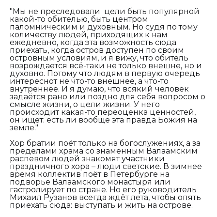
"Мы не преследовали цели быть популярной
какой-то обителью, быть центром
паломническим и духовным. Но судя по тому
количеству людей, приходящих к нам
ежедневно, когда эта возможность сюда
приехать, когда остров доступен по своим
островным условиям, и я вижу, что обитель
возрождается всё-таки не только внешне, но и
духовно. Потому что людям в первую очередь
интереснот не что-то внешнее, а что-то
внутреннее. И я думаю, что всякий человек
задаётся рано или поздно для себя вопросом о
смысле жизни, о цели жизни. У него
происходит какая-то переоценка ценностей,
он ищет: есть ли вообще эта правда Божия на
земле."
Хор братии поёт только на богослужениях, а за
пределами храма со знаменным Валаамским
распевом людей знакомят участники
праздничного хора – люди светские. В зимнее
время коллектив поёт в Петербурге на
подворье Валаамского монастыря или
гастролирует по стране. Но его руководитель
Михаил Рузанов всегда ждёт лета, чтобы опять
приехать сюда: выступать и жить на острове.