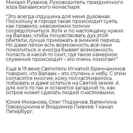
Михаил Рузанов, Руководитель праздничного
хора Валаамского монастыря:
"Это всегда отдушина для меня духовная.
Поскольку в городе такая происходит суета,
как правило, невозможно толком
сосредоточиться. Хотя и по настоящему нужно
на Валаам, чтобы почувствовать дух этой
обители, лучше приезжать в зимний период.
Но даже летом есть возможность всё-таки
помолиться и иногда бывает возможность
попасть в какой-то скит, где такое камерное
служение происходит – это очень помогает."
Ещё в 19 веке Святитель Игнатий Брянчанинов
говорил, что Валаам – это ступень к небу. С этим
согласятся многие, кому посчастливилось
побывать и даже остаться на Святой земле. А
для кого-то так и останется загадкой то, как
остров может сделать людей счастливыми.
Юлия Миханова, Олег Подъячев, Валентина
Говорушкина и Владимир Пивнев. 1 канал.
Петербург.