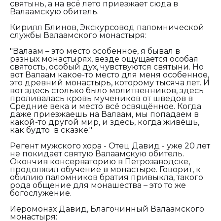
святынь, а на всё лето приезжает сюда в
Валаамскую обитель.
Кирилл Блинов, Экскурсовод паломнической
службы Валаамского монастыря:
"Валаам – это место особенное, я бывал в
разных монастырях, везде ощущается особая
святость, особый дух, чувствуются святыни. Но
вот Валаам какое-то место для меня особенное,
это древний монастырь, которому тысяча лет. И
вот здесь столько было молитвенников, здесь
проливалась кровь мучеников от шведов в
Средние века и место всё освящённое. Когда
даже приезжаешь на Валаам, мы попадаем в
какой-то другой мир, и здесь, когда живёшь,
как будто в сказке."
Регент мужского хора - Отец Давид - уже 20 лет
не покидает святую Валаамскую обитель.
Окончив консерваторию в Петрозаводске,
продолжил обучение в монастыре. Говорит, к
обилию паломников братия привыкла, такого
рода общение для монашества – это то же
богослужение.
Иеромонах Давид, Благочинный Валаамского
монастыря: