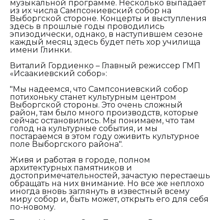
музыкальной программе. Несколько выпадает
из их числа Сампсониевский собор на
Выборгской стороне. Концерты и выступления
здесь в прошлые годы проводились
эпизодически, однако, в наступившем сезоне
каждый месяц здесь будет петь хор училища
имени Глинки.
Виталий Гордиенко – Главный режиссер ГМП
«Исаакиевский собор»:
"Мы надеемся, что Сампсониевский собор
потихоньку станет культурным центром
Выборгской стороны. Это очень сложный
район, там было много производств, которые
сейчас остановились. Мы понимаем, что там
голод на культурные события, и мы
постараемся в этом году оживить культурное
поле Выборгского района".
Живя и работая в городе, полном
архитектурных памятников и
достопримечательностей, зачастую перестаешь
обращать на них внимание. Но все же неплохо
иногда вновь заглянуть в известный всему
миру собор и, быть может, открыть его для себя
по-новому.