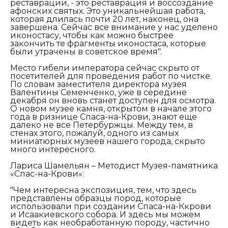
реставрации, - это реставрация и воссоздание
афонских святых. Это уникальнейшая работа,
которая длилась почти 20 лет, наконец, она
завершена. Сейчас все внимание у нас уделено
иконостасу, чтобы как можно быстрее
закончить те фрагменты иконостаса, которые
были утрачены в советское время".
Место гибели императора сейчас скрыто от
посетителей для проведения работ по чистке.
По словам заместителя директора музея
Валентины Семенченко, уже в середине
декабря он вновь станет доступен для осмотра.
О новом музее камня, открытом в начале этого
года в ризнице Спаса-на-Крови, знают еще
далеко не все Петербуржцы. Между тем, в
стенах этого, пожалуй, одного из самых
миниатюрных музеев нашего города, скрыто
много интересного.
Лариса Шамельян – Методист Музея-памятника
«Спас-на-Крови»:
"Чем интересна экспозиция, тем, что здесь
представлены образцы пород, которые
использовали при создании Спаса-на-Ккрови
и Исаакиевского собора. И здесь мы можем
видеть как необработанную породу, частично