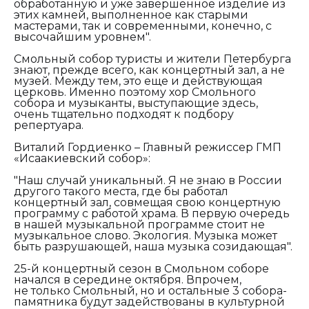
обработанную и уже завершенное изделие из
этих камней, выполненное как старыми
мастерами, так и современными, конечно, с
высочайшим уровнем".
Смольный собор туристы и жители Петербурга
знают, прежде всего, как концертный зал, а не
музей. Между тем, это еще и действующая
церковь. Именно поэтому хор Смольного
собора и музыканты, выступающие здесь,
очень тщательно подходят к подбору
репертуара.
Виталий Гордиенко – Главный режиссер ГМП
«Исаакиевский собор»:
"Наш случай уникальный. Я не знаю в России
другого такого места, где бы работал
концертный зал, совмещая свою концертную
программу с работой храма. В первую очередь
в нашей музыкальной программе стоит не
музыкальное слово. Экология. Музыка может
быть разрушающей, наша музыка созидающая".
25-й концертный сезон в Смольном соборе
начался в середине октября. Впрочем,
не только Смольный, но и остальные 3 собора-
памятника будут задействованы в культурной