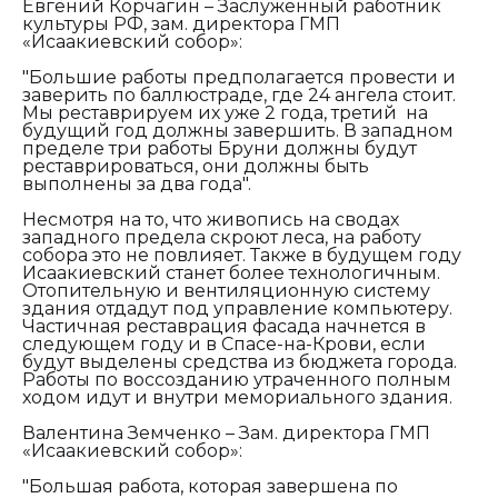
Евгений Корчагин – Заслуженный работник
культуры РФ, зам. директора ГМП
«Исаакиевский собор»:
"Большие работы предполагается провести и
заверить по баллюстраде, где 24 ангела стоит.
Мы реставрируем их уже 2 года, третий на
будущий год должны завершить. В западном
пределе три работы Бруни должны будут
реставрироваться, они должны быть
выполнены за два года".
Несмотря на то, что живопись на сводах
западного предела скроют леса, на работу
собора это не повлияет. Также в будущем году
Исаакиевский станет более технологичным.
Отопительную и вентиляционную систему
здания отдадут под управление компьютеру.
Частичная реставрация фасада начнется в
следующем году и в Спасе-на-Крови, если
будут выделены средства из бюджета города.
Работы по воссозданию утраченного полным
ходом идут и внутри мемориального здания.
Валентина Земченко – Зам. директора ГМП
«Исаакиевский собор»:
"Большая работа, которая завершена по