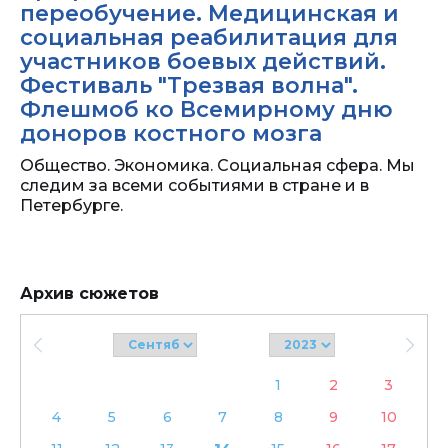
переобучение. Медицинская и
социальная реабилитация для
участников боевых действий.
Фестиваль "Трезвая волна".
Флешмоб ко Всемирному дню
доноров костного мозга
Общество. Экономика. Социальная сфера. Мы
следим за всеми событиями в стране и в
Петербурге.
Архив сюжетов
1
2
3
4
5
6
7
8
9
10