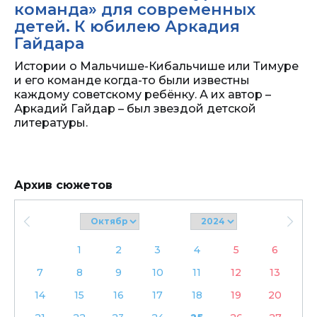
команда» для современных
детей. К юбилею Аркадия
Гайдара
Истории о Мальчише-Кибальчише или Тимуре
и его команде когда-то были известны
каждому советскому ребёнку. А их автор –
Аркадий Гайдар – был звездой детской
литературы.
Архив сюжетов
1
2
3
4
5
6
7
8
9
10
11
12
13
14
15
16
17
18
19
20