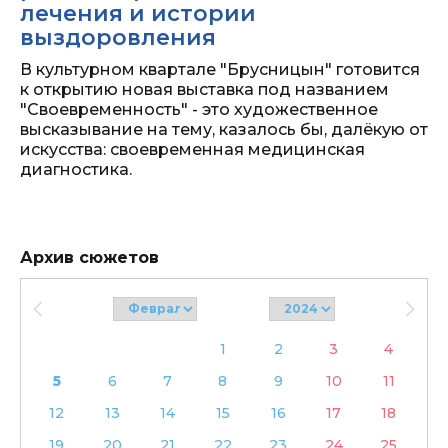
лечения и истории
выздоровления
В культурном квартале "Брусницын" готовится
к открытию новая выставка под названием
"Своевременность" - это художественное
высказывание на тему, казалось бы, далёкую от
искусства: своевременная медицинская
диагностика.
Архив сюжетов
1
2
3
4
5
6
7
8
9
10
11
12
13
14
15
16
17
18
19
20
21
22
23
24
25