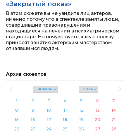
«Закрытый показ»
В этом сюжете вы не увидите лиц актёров,
именно потому что в спектакле заняты люди,
совершившие правонарушения и
находящиеся на лечении в психиатрическом
стационаре. Но почувствуете, какую пользу
приносят занятия актёрским мастерством
отчаявшимся людям.
Архив сюжетов
1
2
3
4
5
6
7
8
9
10
11
12
13
14
15
16
17
18
19
20
21
22
23
24
25
26
27
28