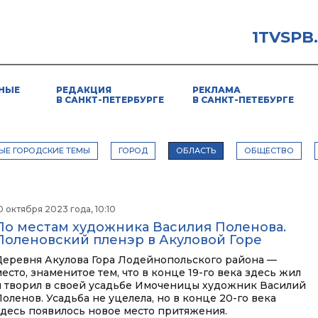
1TVSPB
НЫЕ
РЕДАКЦИЯ
РЕКЛАМА
В САНКТ-ПЕТЕРБУРГЕ
В САНКТ-ПЕТЕБУРГЕ
ЫЕ ГОРОДСКИЕ ТЕМЫ
ГОРОД
ОБЛАСТЬ
ОБЩЕСТВО
0 октября 2023 года, 10:10
По местам художника Василия Поленова.
Поленовский пленэр в Акуловой Горе
Деревня Акулова Гора Лодейнопольского района —
есто, знаменитое тем, что в конце 19-го века здесь жил
и творил в своей усадьбе Имоченицы художник Василий
оленов. Усадьба не уцелела, но в конце 20-го века
здесь появилось новое место притяжения.