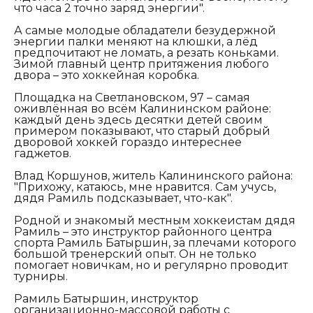
что часа 2 точно заряд энергии".
А самые молодые обладатели безудержной
энергии палки меняют на клюшки, а лёд
предпочитают не ломать, а резать коньками.
Зимой главный центр притяжения любого
двора – это хоккейная коробка.
Площадка на Светлановском, 97 – самая
оживлённая во всём Калининском районе:
каждый день здесь десятки детей своим
примером показывают, что старый добрый
дворовой хоккей гораздо интереснее
гаджетов.
Влад Коршунов, житель Калининского района:
"Прихожу, катаюсь, мне нравится. Сам учусь,
дядя Рамиль подсказывает, что-как".
Родной и знакомый местным хоккеистам дядя
Рамиль – это инструктор районного центра
спорта Рамиль Батыршин, за плечами которого
большой тренерский опыт. Он не только
помогает новичкам, но и регулярно проводит
турниры.
Рамиль Батыршин, инструктор
организационно-массовой работы с