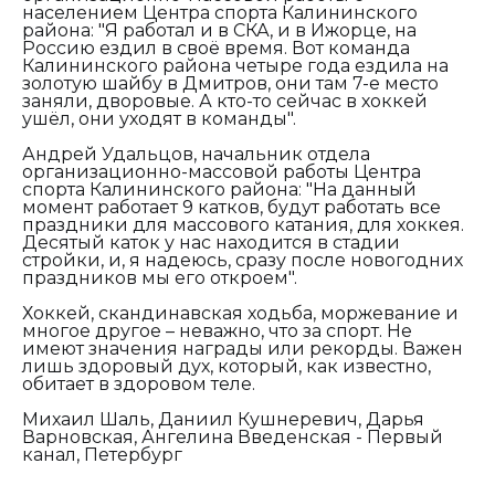
населением Центра спорта Калининского
района:
"Я работал и в СКА, и в Ижорце, на
Россию ездил в своё время. Вот команда
Калининского района четыре года ездила на
золотую шайбу в Дмитров, они там 7-е место
заняли, дворовые. А кто-то сейчас в хоккей
ушёл, они уходят в команды".
Андрей Удальцов, начальник отдела
организационно-массовой работы Центра
спорта Калининского района: "На данный
момент работает 9 катков, будут работать все
праздники для массового катания, для хоккея.
Десятый каток у нас находится в стадии
стройки, и, я надеюсь, сразу после новогодних
праздников мы его откроем".
Хоккей, скандинавская ходьба, моржевание и
многое другое – неважно, что за спорт. Не
имеют значения награды или рекорды. Важен
лишь здоровый дух, который, как известно,
обитает в здоровом теле.
Михаил Шаль, Даниил Кушнеревич, Дарья
Варновская, Ангелина Введенская - Первый
канал, Петербург