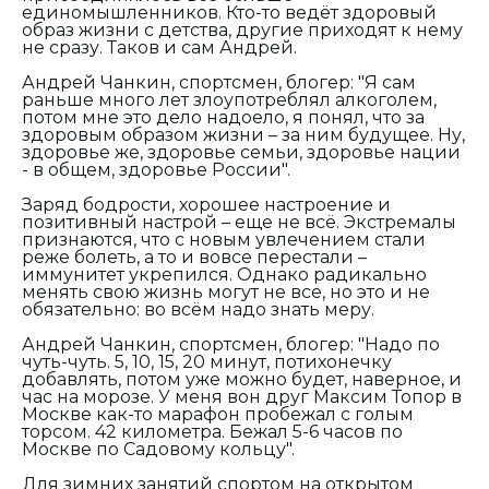
единомышленников. Кто-то ведёт здоровый
образ жизни с детства, другие приходят к нему
не сразу. Таков и сам Андрей.
Андрей Чанкин, спортсмен, блогер:
"Я сам
раньше много лет злоупотреблял алкоголем,
потом мне это дело надоело, я понял, что за
здоровым образом жизни – за ним будущее. Ну,
здоровье же, здоровье семьи, здоровье нации
- в общем, здоровье России".
Заряд бодрости, хорошее настроение и
позитивный настрой – еще не всё. Экстремалы
признаются, что с новым увлечением стали
реже болеть, а то и вовсе перестали –
иммунитет укрепился. Однако радикально
менять свою жизнь могут не все, но это и не
обязательно: во всём надо знать меру.
Андрей Чанкин, спортсмен, блогер:
"Надо по
чуть-чуть. 5, 10, 15, 20 минут, потихонечку
добавлять, потом уже можно будет, наверное, и
час на морозе. У меня вон друг Максим Топор в
Москве как-то марафон пробежал с голым
торсом. 42 километра. Бежал 5-6 часов по
Москве по Садовому кольцу".
Для зимних занятий спортом на открытом