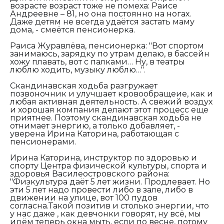
возрасте возраст тоже не помеха: Раисе
Андреевне – 81, но она постоянно на ногах.
Даже детям не всегда удаётся застать маму
дома, - смеётся пенсионерка.
Раиса Журавлёва, пенсионерка:
"Вот спортом
занимаюсь, зарядку по утрам делаю, в бассейн
хожу плавать, вот с палками… Ну, в театры
люблю ходить, музыку люблю…".
Скандинавская ходьба разгружает
позвоночник и улучшает кровообращеие, как и
любая активная деятельность. А свежий воздух
и хорошая компания делают этот процесс еще
приятнее. Поэтому скандинавская ходьба не
отнимает энергию, а только добавляет, -
уверена Ирина Каторина, работающая с
пенсионерами.
Ирина Каторина, инструктор по здоровью и
спорту Центра физической культуры, спорта и
здоровья Василеостровского района:
"Физкультура даёт 5 лет жизни. Продлевает. Но
эти 5 лет надо провести либо в зале, либо в
движении на улице, вот 100 пудов
согласна.Такой позитив и столько энергии, что
у нас даже , как девчонки говорят, ну всё, мы
идём теперь окна мыть, если по весне, потому