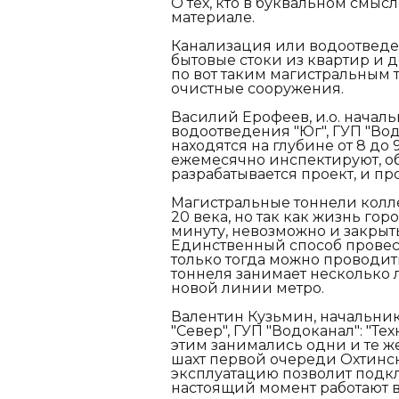
О тех, кто в буквальном смыс
материале.
Канализация или водоотведен
бытовые стоки из квартир и 
по вот таким магистральным 
очистные сооружения.
Василий Ерофеев, и.о. начал
водоотведения "Юг", ГУП "Вод
находятся на глубине от 8 до 9
ежемесячно инспектируют, о
разрабатывается проект, и пр
Магистральные тоннели колле
20 века, но так как жизнь го
минуту, невозможно и закрыт
Единственный способ провес
только тогда можно проводит
тоннеля занимает несколько 
новой линии метро.
Валентин Кузьмин, начальни
"Север", ГУП "Водоканал"
: "Т
этим занимались одни и те ж
шахт первой очереди Охтинск
эксплуатацию позволит подкл
настоящий момент работают в 