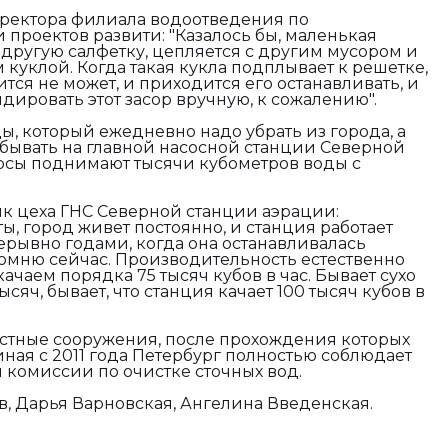
иректора филиала водоотведения по
 проектов развити: "
Казалось бы, маленькая
а другую салфетку, цепляется с другим мусором и
м куклой. Когда такая кукла подплывает к решетке,
тся не может, и приходится его останавливать, и
дировать этот засор вручную, к сожалению".
ы, который ежедневно надо убрать из города, а
побывать на главной насосной станции Северной
сосы поднимают тысячи кубометров воды с
к цеха ГНС Северной станции аэрации:
, город живет постоянно, и станция работает
ерывно годами, когда она останавливалась
помню сейчас. Производительность естественно
качаем порядка 75 тысяч кубов в час. Бывает сухо
ысяч, бывает, что станция качает 100 тысяч кубов в
истные сооружения, после прохождения которых
иная с 2011 года Петербург полностью соблюдает
комиссии по очистке сточных вод.
в, Дарья Варновская, Ангелина Введенская.