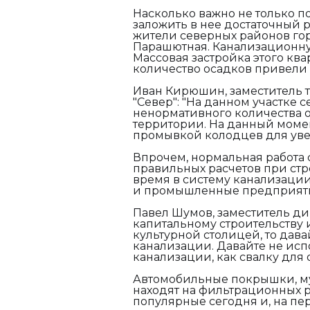
Насколько важно не только п
заложить в нее достаточный р
жители северных районов горо
Парашютная. Канализационную
Массовая застройка этого кв
количество осадков привели 
Иван Кирюшин, заместитель 
"Север": "
На данном участке 
ненормативного количества 
территории. На данный моме
промывкой колодцев для уве
Впрочем, нормальная работа 
правильных расчетов при стр
время в систему канализации
и промышленные предприятия
Павел Шумов, заместитель д
капитальному строительству и
культурной столицей, то дава
канализации. Давайте не испо
канализации, как свалку для о
Автомобильные покрышки, мус
находят на фильтрационных р
популярные сегодня и, на пе