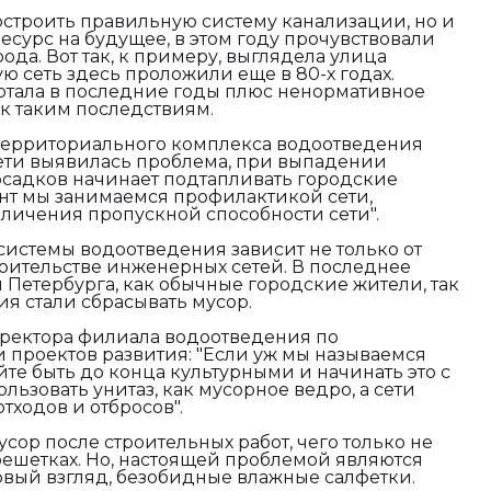
остроить правильную систему канализации, но и
есурс на будущее, в этом году прочувствовали
да. Вот так, к примеру, выглядела улица
 сеть здесь проложили еще в 80-х годах.
артала в последние годы плюс ненормативное
к таким последствиям.
территориального комплекса водоотведения
сети выявилась проблема, при выпадении
осадков начинает подтапливать городские
нт мы занимаемся профилактикой сети,
личения пропускной способности сети".
системы водоотведения зависит не только от
оительстве инженерных сетей. В последнее
 Петербурга, как обычные городские жители, так
 стали сбрасывать мусор.
иректора филиала водоотведения по
 проектов развития: "
Если уж мы называемся
йте быть до конца культурными и начинать это с
льзовать унитаз, как мусорное ведро, а сети
тходов и отбросов".
ор после строительных работ, чего только не
ешетках. Но, настоящей проблемой являются
рвый взгляд, безобидные влажные салфетки.