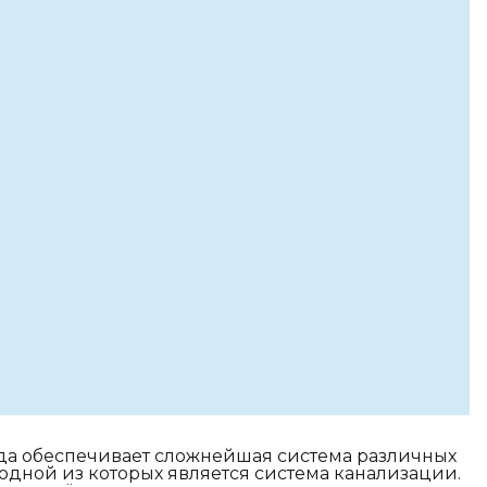
да обеспечивает сложнейшая система различных
дной из которых является система канализации.