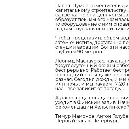
Павел Шумов, заместитель д
капитальному строительству и
салфетка, но она цепляется з
образует тюк, мы его называе
то оборудование с ним справи
людям спускать вниз, и ликви
Чтобы представить объем вод
затем очистить, достаточно 
станции аэрации. Вот эти на
глубины 90 метров.
Леонид Маслаускас, начальни
"
Круглосуточный режим работы
беспрерывно. Работает беспр
последний раз, я даже не вс
разная. Сегодня дождь, и мы 
или ночь , и мы качаем 17-20 т
час - все зависит от погоды".
А далее вода попадает на оч
уходит в Финский залив. Нач
рекомендации Хельсинкской 
Тимур Мамонов, Антон Голубе
Первый канал, Петербург.