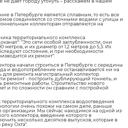
ле не даёт городу утонуть – расскажем в нашем
ие в Петербурге является сплавным, то есть все
домов соединяются со сточными водами с улицы и
тоннельным коллекторам отправляются на
ьника территориального комплекса
оканал": "
Это сети особой заглубленности, они
0 метров, и их диаметр от 1,2 метров до 5,3. Их
бследуют состояние, и при необходимости
оизводится их ремонт".
ктора начали строиться в Петербурге с середины
рода и водопотребление не останавливается ни на
ь для ремонта магистральный коллектор.
ти ремонт - построить дублирующий тоннель, и
ь ремонтные работы. Строительство нового
лет и по сложности он сравним с постройкой
к территориального комплекса водоотведения
ехнологии очень похожи на самом деле, раньше
е организации. Мы сейчас находимся на одной из
ого коллектора, введение которого в
ючить несколько десятков выпусков, которые в
реку Охта".