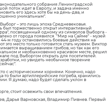
 Законодательного собрания Ленинградской
шой поток идет в Европу, и задача именно
овить его здесь хотя бы на день-два, и
ершенно уникальным".
о Выборг – это лишь эпоха Средневековья.
сь был торжественно открыт интерактивный
урра", посвященный одному из символов Выборга -
алеко от города появился "Мир на Сайме" - музей
в 44-м году остановились боевые действия на
т это место только готовится стать музеем. Виктор
нимается выращиванием грибов, но так как его
икальном и необыкновенно красивом месте, решил
скале под Выборгом открыть для посетителей.
зработки, но увидеть необычное творение
сейчас".
то с историческими корнями. Конечно, надо
гда-то были артиллерийские погреба, хранились
и. Я думаю, надо будет сделать уклон в
рге, стоит освежить свои впечатления.
ев, Дарья Варновская, Владимир Пивнев. Первый