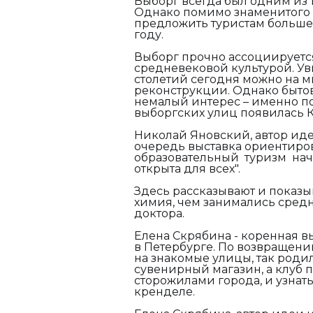
Выборг всегда был одним из 
Однако помимо знаменитого 
предложить туристам больше 
году.
Выборг прочно ассоциируетс
средневековой культурой. У
столетий сегодня можно на 
реконструкции. Однако быто
немалый интерес – именно по
выборгских улиц появилась К
Николай Яновский, автор иде
очередь выставка ориентиров
образовательный туризм начи
открыта для всех".
Здесь рассказывают и показы
химия, чем занимались средн
доктора.
Елена Скрябина - коренная в
в Петербурге. По возвращении
на знакомые улицы, так родил
сувенирный магазин, а клуб п
сторожилами города, и узнат
кренделе.