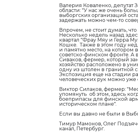
Валерия Коваленко, депутат
области: "
У нас же очень боль
выборгских организаций остан
задержать можно чем-то сов
Впрочем, не стоит думать, чт
Несколько недель назад зде
квартал "Фрау Мяу и Герра М
Кошке. Также в этом году нед
и памятно место, на котором 
советско-финском фронте. А во
Сиваков, фермер, который за
хозяйство расположено в ун
одну из штолен в гранитной 
Экспозиция еще на стадии ра
человеческих рук можно уже 
Виктор Силаков, фермер: "
Мес
упомянуть об этом, здесь ко
боеприпасы для финской арми
историческом плане".
Если вы давно не были в Выбо
Тимур Мамонов, Олег Подъяч
канал, Петербург.