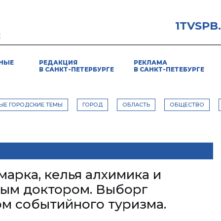
1TVSPB
Е
НЫЕ
РЕДАКЦИЯ
РЕКЛАМА
В САНКТ-ПЕТЕРБУРГЕ
В САНКТ-ПЕТЕБУРГЕ
ЫЕ ГОРОДСКИЕ ТЕМЫ
ГОРОД
ОБЛАСТЬ
ОБЩЕСТВО
арка, келья алхимика и
ным доктором. Выборг
ом событийного туризма.