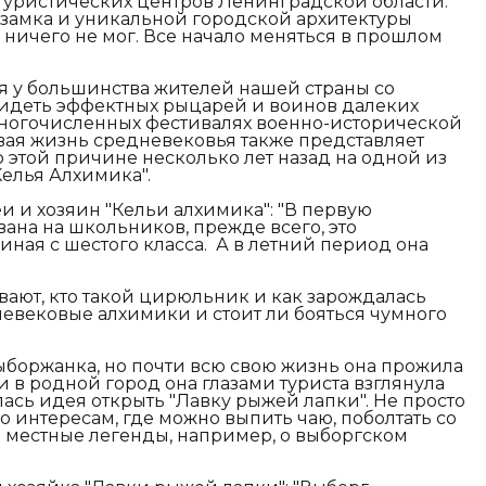
туристических центров Ленинградской области.
замка и уникальной городской архитектуры
ничего не мог. Все начало меняться в прошлом
я у большинства жителей нашей страны со
видеть эффектных рыцарей и воинов далеких
многочисленных фестивалях военно-исторической
вая жизнь средневековья также представляет
 этой причине несколько лет назад на одной из
елья Алхимика".
и и хозяин "Кельи алхимика"
: "В первую
ана на школьников, прежде всего, это
ная с шестого класса. А в летний период она
вают, кто такой цирюльник и как зарождалась
евековые алхимики и стоит ли бояться чумного
ыборжанка, но почти всю свою жизнь она прожила
 в родной город она глазами туриста взглянула
ась идея открыть "Лавку рыжей лапки". Не просто
о интересам, где можно выпить чаю, поболтать со
ь местные легенды, например, о выборгском