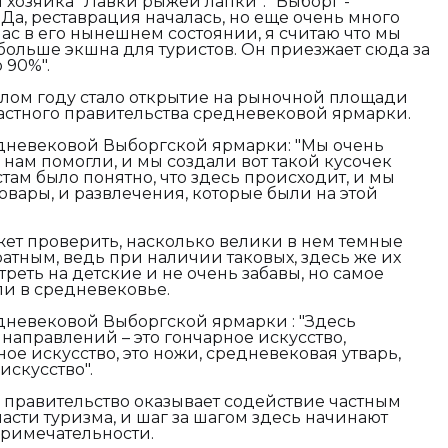
и хозяйка "Лавки рыжей лапки"
: "Выборг -
Да, реставрация началась, но еще очень много
ас в его нынешнем состоянии, я считаю что мы
больше экшна для туристов. Он приезжает сюда за
 90%".
ом году стало открытие на рыночной площади
астного правительства средневековой ярмарки.
дневековой Выборгской ярмарки: "
Мы очень
нам помогли, и мы создали вот такой кусочек
там было понятно, что здесь происходит, и мы
овары, и развлечения, которые были на этой
т проверить, насколько велики в нем темные
ратным, ведь при наличии таковых, здесь же их
треть на детские и не очень забавы, но самое
ли в средневековье.
едневековой Выборгской ярмарки
: "Здесь
направлений – это гончарное искусство,
ое искусство, это ножи, средневековая утварь,
искусство".
 правительство оказывает содействие частным
асти туризма, и шаг за шагом здесь начинают
римечательности.