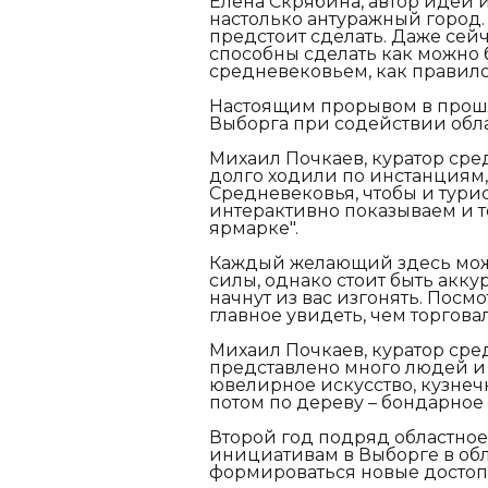
Елена Скрябина, автор идеи 
настолько антуражный город. 
предстоит сделать. Даже сейч
способны сделать как можно 
средневековьем, как правило
Настоящим прорывом в прошл
Выборга при содействии обл
Михаил Почкаев, куратор сре
долго ходили по инстанциям, 
Средневековья, чтобы и турис
интерактивно показываем и т
ярмарке".
Каждый желающий здесь може
силы, однако стоит быть акку
начнут из вас изгонять. Посмо
главное увидеть, чем торгова
Михаил Почкаев, куратор ср
представлено много людей и 
ювелирное искусство, кузнечн
потом по дереву – бондарное 
Второй год подряд областное
инициативам в Выборге в обл
формироваться новые достоп