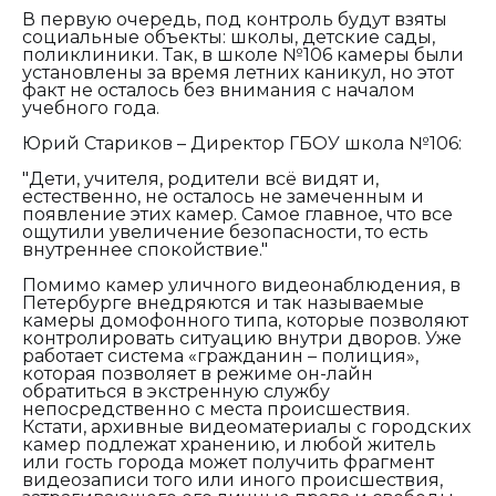
В первую очередь, под контроль будут взяты
социальные объекты: школы, детские сады,
поликлиники. Так, в школе №106 камеры были
установлены за время летних каникул, но этот
факт не осталось без внимания с началом
учебного года.
Юрий Стариков – Директор ГБОУ школа №106:
"Дети, учителя, родители всё видят и,
естественно, не осталось не замеченным и
появление этих камер. Самое главное, что все
ощутили увеличение безопасности, то есть
внутреннее спокойствие."
Помимо камер уличного видеонаблюдения, в
Петербурге внедряются и так называемые
камеры домофонного типа, которые позволяют
контролировать ситуацию внутри дворов. Уже
работает система «гражданин – полиция»,
которая позволяет в режиме он-лайн
обратиться в экстренную службу
непосредственно с места происшествия.
Кстати, архивные видеоматериалы с городских
камер подлежат хранению, и любой житель
или гость города может получить фрагмент
видеозаписи того или иного происшествия,