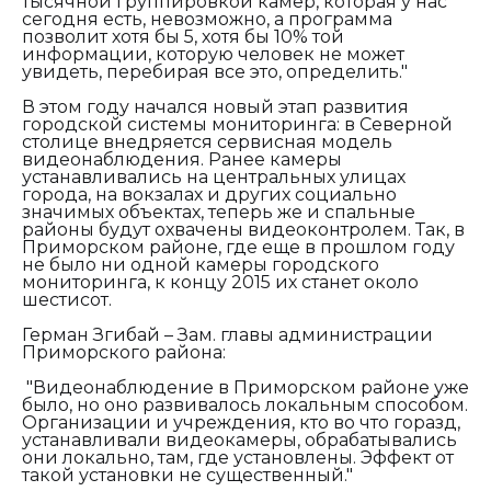
тысячной группировкой камер, которая у нас
сегодня есть, невозможно, а программа
позволит хотя бы 5, хотя бы 10% той
информации, которую человек не может
увидеть, перебирая все это, определить."
В этом году начался новый этап развития
городской системы мониторинга: в Северной
столице внедряется сервисная модель
видеонаблюдения. Ранее камеры
устанавливались на центральных улицах
города, на вокзалах и других социально
значимых объектах, теперь же и спальные
районы будут охвачены видеоконтролем. Так, в
Приморском районе, где еще в прошлом году
не было ни одной камеры городского
мониторинга, к концу 2015 их станет около
шестисот.
Герман Згибай – Зам. главы администрации
Приморского района:
"Видеонаблюдение в Приморском районе уже
было, но оно развивалось локальным способом.
Организации и учреждения, кто во что горазд,
устанавливали видеокамеры, обрабатывались
они локально, там, где установлены. Эффект от
такой установки не существенный."