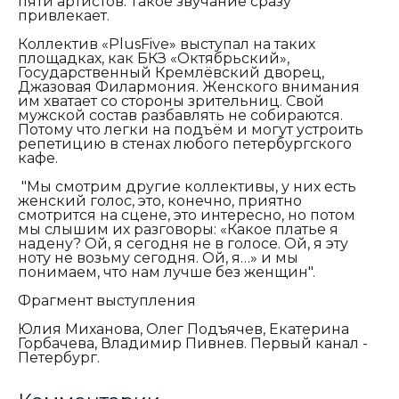
пяти артистов. Такое звучание сразу
привлекает.
Коллектив «
PlusFive
» выступал на таких
площадках, как БКЗ «Октябрьский»,
Государственный Кремлёвский дворец,
Джазовая Филармония. Женского внимания
им хватает со стороны зрительниц. Свой
мужской состав разбавлять не собираются.
Потому что легки на подъём и могут устроить
репетицию в стен
а
х любого петербургского
кафе.
"Мы смотрим другие коллективы, у них есть
женский голос, это, конечно, приятно
смотрится на сцене, это интересно, но потом
мы слышим их разговоры: «Какое платье я
надену? Ой, я сегодня не в голосе. Ой, я эту
ноту не возьму сегодня. Ой, я…» и мы
понимаем, что нам лучше без женщин".
Фрагмент выступления
Юлия Миханова,
Олег Подъячев, Екатерина
Горбачева, Владимир Пивнев. Первый канал -
Петербург.