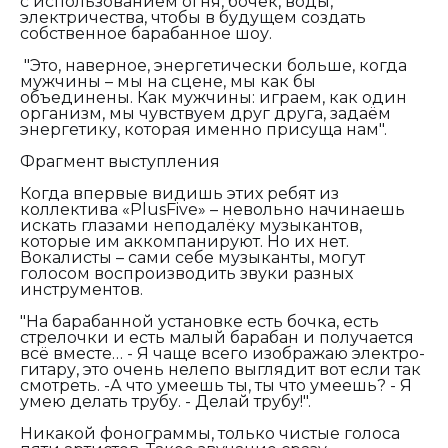
с использованием огня, бочек, воды,
электричества, чтобы в будущем создать
собственное барабанное шоу.
"Это, наверное, энергетически больше, когда
мужчины – мы на сцене, мы как бы
объединены. Как мужчины:
играем, как один
организм, мы чувствуем друг друга, задаём
энергетику, которая именно присуща нам".
Фрагмент выступления
Когда впервые видишь этих ребят из
коллектива «
PlusFive
» – невольно начинаешь
искать глазами неподалёку музыкантов,
которые им аккомпанируют. Но их нет.
Вокалисты – сами себе музыканты, могут
голосом воспроизводить звуки разных
инструментов.
"На барабанной установке есть бочка, есть
стрелочки и есть малый барабан и получается
всё вместе… - Я чаще всего изображаю электро-
гитару, это очень нелепо выглядит вот если так
смотреть. -А что умеешь ты, ты что умеешь? - Я
умею делать трубу. - Делай трубу!".
Никакой фонограммы, только чистые голоса