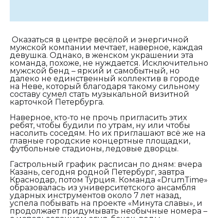
Оказаться в центре весёлой и энергичной
мужской компании мечтает, наверное, каждая
девушка. Однако, в женском украшении эта
команда, похоже, не нуждается. Исключительно
мужской бенд – яркий и самобытный, но
далеко не единственный коллектив в городе
на Неве, который благодаря такому сильному
составу сумел стать музыкальной визитной
карточкой Петербурга.
Наверное, кто-то не прочь пригласить этих
ребят, чтобы будили по утрам, ну или чтобы
насолить соседям. Но их приглашают всё же на
главные городские концертные площадки,
футбольные стадионы, ледовые дворцы.
Гастрольный график расписан по дням: вчера
Казань, сегодня родной Петербург, завтра
Краснодар, потом Турция. Команда «
DrumTime
»
образовалась из университетского ансамбля
ударных инструментов около 7 лет назад,
успела побывать на проекте «Минута славы», и
продолжает придумывать необычные номера –