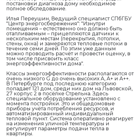
постановки диагноза дому необходимое
полное обследование.
Илья Переушин, Ведущий специалист СПбГБУ
"Центр энергосбережения":
"Изнутри
помещения – естественно оно должно быть
отапливаемым – прицепляются датчики к
нескольким местам (перекрытия, потолки,
стены, окна) и замеряются тепловые потоки в
течение семи дней. По этим уже данным
можно проводить расчёт и провести оценку, в
том числе присвоить класс
энергоэффективности дома".
Классы энергоэффективности располагаются от
очень низкого G до очень высоких А, А+ и А++.
В Петербурге под последнюю категорию
попадает 121 дом, среди них дом на Львовской,
27 корпус 2 в посёлке Стрельна. Здесь
специальное оборудование установлено с
момента постройки. Это и общедомовые
приборы учёта потребления ресурсов, и
автоматизированный индивидуальный
тепловой пункт. Система оперативно реагирует
на изменения уличной температуры и
регулирует параметры подачи тепла в
квартиры.