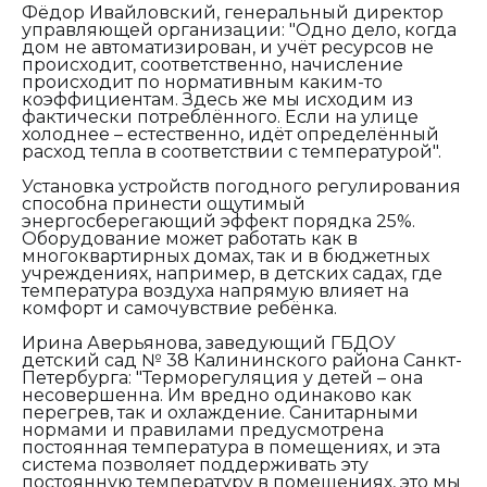
Фёдор Ивайловский, генеральный директор
управляющей организации: "
Одно дело, когда
дом не автоматизирован, и учёт ресурсов не
происходит, соответственно, начисление
происходит по нормативным каким-то
коэффициентам. Здесь же мы исходим из
фактически потреблённого. Если на улице
холоднее – естественно, идёт определённый
расход тепла в соответствии с температурой".
Установка устройств погодного регулирования
способна принести ощутимый
энергосберегающий эффект порядка 25%.
Оборудование может работать как в
многоквартирных домах, так и в бюджетных
учреждениях, например, в детских садах, где
температура воздуха напрямую влияет на
комфорт и самочувствие ребёнка.
Ирина Аверьянова, заведующий ГБДОУ
детский сад № 38 Калининского района Санкт-
Петербурга:
"Терморегуляция у детей – она
несовершенна. Им вредно одинаково как
перегрев, так и охлаждение. Санитарными
нормами и правилами предусмотрена
постоянная температура в помещениях, и эта
система позволяет поддерживать эту
постоянную температуру в помещениях, это мы