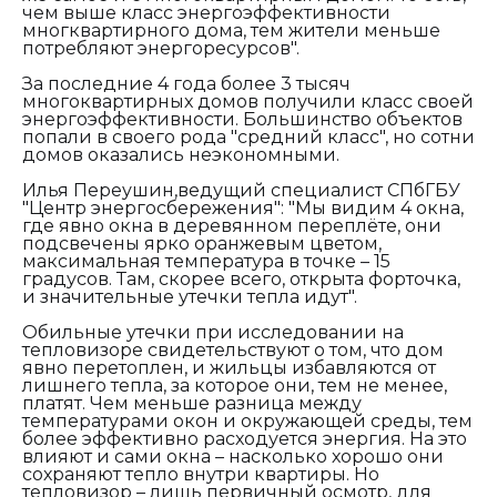
чем выше класс энергоэффективности
многквартирного дома, тем жители меньше
потребляют энергоресурсов".
За последние 4 года более 3 тысяч
многоквартирных домов получили класс своей
энергоэффективности. Большинство объектов
попали в своего рода "средний класс", но сотни
домов оказались неэкономными.
Илья Переушин,ведущий специалист СПбГБУ
"Центр энергосбережения":
"Мы видим 4 окна,
где явно окна в деревянном переплёте, они
подсвечены ярко оранжевым цветом,
максимальная температура в точке – 15
градусов. Там, скорее всего, открыта форточка,
и значительные утечки тепла идут".
Обильные утечки при исследовании на
тепловизоре свидетельствуют о том, что дом
явно перетоплен, и жильцы избавляются от
лишнего тепла, за которое они, тем не менее,
платят. Чем меньше разница между
температурами окон и окружающей среды, тем
более эффективно расходуется энергия. На это
влияют и сами окна – насколько хорошо они
сохраняют тепло внутри квартиры. Но
тепловизор – лишь первичный осмотр, для