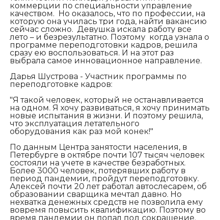
коммерции по специальности управление
качеством. Но оказалось, что по профессии, на
которую она училась три года, найти вакансию
сейчас сложно. Девушка искала работу все
лето – и безрезультатно. Поэтому когда узнала о
программе переподготовки кадров, решила
сразу ею воспользоваться. И на этот раз
выбрала самое инновационное направление.
Дарья Шустрова - Участник программы по
переподготовке кадров:
"
Я такой человек, который не останавливается
на одном. Я хочу развиваться, я хочу принимать
новые испытания в жизни. И поэтому решила,
что эксплуатация летательного
оборудования как раз мой конек!"
По данным Центра занятости населения, в
Петербурге в октябре почти 107 тысяч человек
состояли на учете в качестве безработных.
Более 3000 человек, потерявших работу в
период пандемии, пройдут переподготовку.
Алексей почти 20 лет работал автослесарем, об
образовании сварщика мечтал давно. Но
нехватка денежных средств не позволила ему
вовремя повысить квалификацию. Поэтому во
время пандемии он попал под сокращение.