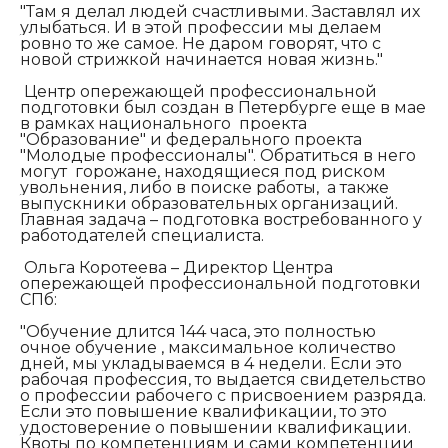
"Там я делал людей счастливыми. Заставлял их
улыбаться. И в этой профессии мы делаем
ровно то же самое. Не даром говорят, что с
новой стрижкой начинается нова
я жизнь."
Центр опережающей профессиональной
подготовки был создан в Петербурге еще в мае
в рамках национального проекта
"Образование" и федерального проекта
"Молодые профессионалы". Обратиться в него
могут горожане, находящиеся под риском
увольнения, либо в поиске работы, а также
выпускники образовательных организаций.
Главная задача – подготовка востребованного у
работодателей специалиста.
Ольга Коротеева – Директор Центра
опережающей профессиональной подготовки
СПб:
"
Обучение длится 144 часа, это полностью
очное обучение , максимальное количество
дней, мы укладываемся в 4 недели. Если это
рабочая профессия, то выдается свидетельство
о профессии рабочего с присвоением разряда.
Если это повышение квалификации, то это
удостоверение о повышении квалификации.
К
воты по компетенциям и сами компетенции