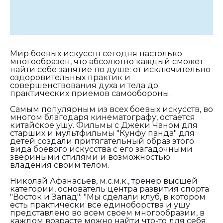
Мир боевых искусств сегодня настолько
многообразен, что абсолютно каждый сможет
найти себе занятие по душе: от исключительно
оздоровительных практик и
совершенствования духа и тела до
практических приемов самообороны.
Самым популярным из всех боевых искусств, во
многом благодаря кинематографу, остается
китайское ушу. Фильмы с Джеки Чаном для
старших и мультфильмы "Кунфу панда" для
детей создали притягательный образ этого
вида боевого искусства с его загадочными
звериными стилями и возможностью
владения своим телом.
Николай Афанасьев, м.с.м.к., тренер высшей
категории, основатель центра развития спорта
"Восток и Запад"
: "Мы сделали клуб, в котором
есть практически все единоборства и ушу
представлено во всем своем многообразии, в
каждом возрасте можно найти что-то для себя.