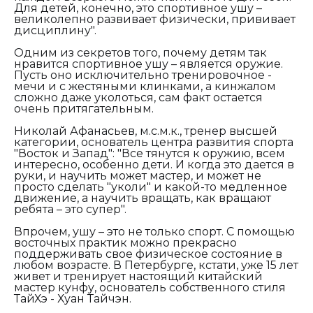
Для детей, конечно, это спортивное ушу –
великолепно развивает физически, прививает
дисциплину".
Одним из секретов того, почему детям так
нравится спортивное ушу – является оружие.
Пусть оно исключительно тренировочное -
мечи и с жестяными клинками, а кинжалом
сложно даже уколоться, сам факт остается
очень притягательным.
Николай Афанасьев, м.с.м.к., тренер высшей
категории, основатель центра развития спорта
"Восток и Запад"
: "Все тянутся к оружию, всем
интересно, особенно дети. И когда это дается в
руки, и научить может мастер, и может не
просто сделать "уколи" и какой-то медленное
движение, а научить вращать, как вращают
ребята – это супер".
Впрочем, ушу – это не только спорт. С помощью
восточных практик можно прекрасно
поддерживать свое физическое состояние в
любом возрасте. В Петербурге, кстати, уже 15 лет
живет и тренирует настоящий китайский
мастер кунфу, основатель собственного стиля
ТайХэ - Хуан Тайчэн.