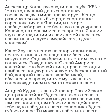
Александр Котов, руководитель клуба "
KEN"
:
"На сегодняшний день спортивная
составляющая в мире превалирует. Кендо
развивается очень быстро, и спортивные
соревнования и в Японии, и в мире
вообще набирают все большую популярность.
Конечно, на первом месте спорт. Но в Японии
чтут свои традиции и своих детей стараются
воспитывать в духе самурайском, в духе
японском".
Капоэйру, по мнению некоторых критиков,
нельзя называть полноценным боевым
искусством. Однако бразильцы с этим точно не
согласятся. Рожденная в Южной Америке
капоэйра – это боевой стиль, просто сегодня
наиболее популярным является бесконтактный
бой, который насыщен акробатикой,
обязательно проводится с музыкальным
сопровождением и чем-то похож на танец.
Андрей Кудиш, главный тренер Российского
центра капоэйры
: "Здесь нет такого тесного
контакта, как в боевых искусствах восточных,
там все понятно, там объективное действие –
тебе надо победить своего соперника. Здесь
субъективное. Ты можешь победить своего