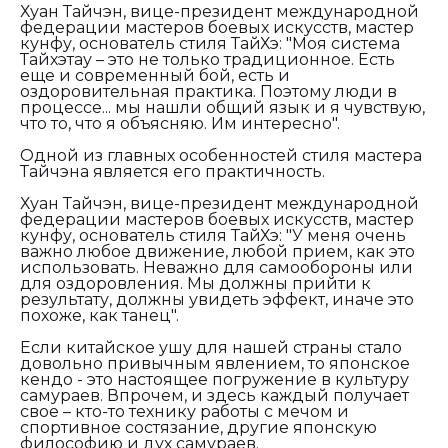
Хуан Тайчэн, вице-президент международной
федерации мастеров боевых искусств, мастер
кунфу, основатель стиля ТайХэ
: "Моя система
Тайхэтау – это не только традиционное. Есть
еще и современный бой, есть и
оздоровительная практика. Поэтому люди в
процессе... мы нашли общий язык и я чувствую,
что то, что я объясняю. Им интересно".
Одной из главных особенностей стиля мастера
Тайчэна является его практичность.
Хуан Тайчэн, вице-президент международной
федерации мастеров боевых искусств, мастер
кунфу, основатель стиля ТайХэ
: "У меня очень
важно любое движение, любой прием, как это
использовать. Неважно для самообороны или
для оздоровления. Мы должны прийти к
результату, должны увидеть эффект, иначе это
похоже, как танец".
Если китайское ушу для нашей страны стало
довольно привычным явлением, то японское
кендо - это настоящее погружение в культуру
самураев. Впрочем, и здесь каждый получает
свое – кто-то технику работы с мечом и
спортивное состязание, другие японскую
философию и дух самураев.