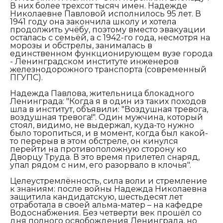
В них более трехсот тысяч имен. Надежде
Николаевне Павловой исполнилось 95 лет. В
1941 году она закончила школу и хотела
продолжить учёбу, поэтому вместо эвакуации
осталась с семьёй, а с 1942-го года, несмотря на
морозы и обстрелы, занималась в
единственном функционирующем вузе города
- Ленинградском институте инженеров
железнодорожного транспорта (современный
ПГУПС).
Надежда Павлова, жительница блокадного
Ленинграда: "Когда я в один из таких походов
шла в институт, объявили: "Воздушная тревога,
воздушная тревога!". Один мужчина, который
стоял, видимо, не выдержал, куда-то нужно
было торопиться, и в момент, когда был какой-
то перерыв в этом обстреле, он кинулся
перейти на противоположную сторону ко
Дворцу Труда. В это время прилетел снаряд,
упал рядом с ним, его разорвало в клочья".
Целеустремлённость, сила воли и стремление
к знаниям: после войны Надежда Николаевна
защитила кандидатскую, шестьдесят лет
отработала в своей альма-матер – на кафедре
Водоснабжения. Без четверти век прошёл со
дня полного освобождения Ленинграда, но