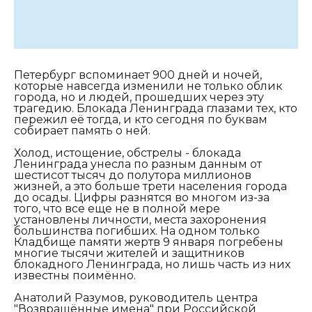
Петербург вспоминает 900 дней и ночей,
которые навсегда изменили не только облик
города, но и людей, прошедших через эту
трагедию. Блокада Ленинграда глазами тех, кто
пережил её тогда, и кто сегодня по буквам
собирает память о ней.
Холод, истощение, обстрелы - блокада
Ленинграда унесла по разным данным от
шестисот тысяч до полутора миллионов
жизней, а это больше трети населения города
до осады. Цифры разнятся во многом из-за
того, что все еще не в полной мере
установлены личности, места захоронения
большинства погибших. На одном только
Кладбище памяти жертв 9 января погребены
многие тысячи жителей и защитников
блокадного Ленинграда, но лишь часть из них
известны поимённо.
Анатолий Разумов, руководитель центра
"Возвращённые имена" при Российской