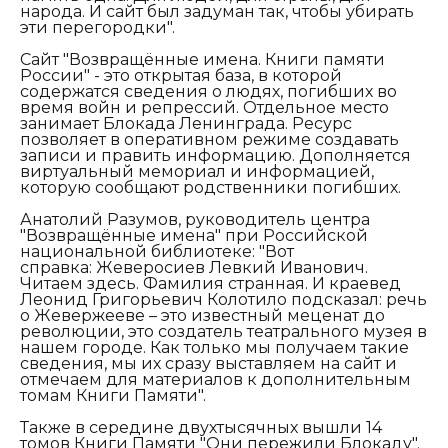
народа. И сайт был задуман так, чтобы убирать
эти перегородки".
Сайт "Возвращённые имена. Книги памяти
России" - это открытая база, в которой
содержатся сведения о людях, погибших во
время войн и репрессий. Отдельное место
занимает Блокада Ленинграда. Ресурс
позволяет в оперативном режиме создавать
записи и править информацию. Дополняется
виртуальный мемориал и информацией,
которую сообщают родственники погибших.
Анатолий Разумов, руководитель центра
"Возвращённые имена" при Российской
национальной библиотеке: "Вот
справка: Жеверосиев Левкий Иванович.
Читаем здесь. Фамилия странная. И краевед
Леонид Григорьевич Колотило подсказал: речь
о Жевержееве – это известный меценат до
революции, это создатель театрального музея в
нашем городе. Как только мы получаем такие
сведения, мы их сразу выставляем на сайт и
отмечаем для материалов к дополнительным
томам Книги Памяти".
Также в середине двухтысячных вышли 14
томов Книги Памяти "Они пережили Блокаду".