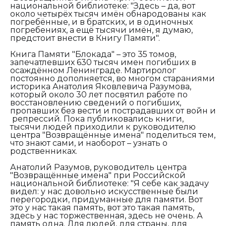
национальной библиотеке: "Здесь – да, вот
около четырёх тысяч имён обнародованы как
погребённые, и в братских, и в одиночных
погребениях, а ещё тысячи имён, я думаю,
предстоит внести в Книгу Памяти".
Книга Памяти "Блокада" – это 35 томов,
запечатлевших 630 тысяч имен погибших в
осаждённом Ленинграде. Мартиролог
постоянно дополняется, во многом стараниями
историка Анатолия Яковлевича Разумова,
который около 30 лет посвятил работе по
восстановлению сведений о погибших,
пропавших без вести и пострадавших от войн и
репрессий. Пока публиковались книги,
тысячи людей приходили к руководителю
центра "Возвращённые имена" поделиться тем,
что знают сами, и наоборот – узнать о
родственниках.
Анатолий Разумов, руководитель центра
"Возвращённые имена" при Российской
национальной библиотеке: "Я себе как задачу
видел: у нас довольно искусственные были
перегородки, придуманные для памяти. Вот
это у нас такая память, вот это такая память,
здесь у нас торжественная, здесь не очень. А
память одна. Для людей, для страны, для