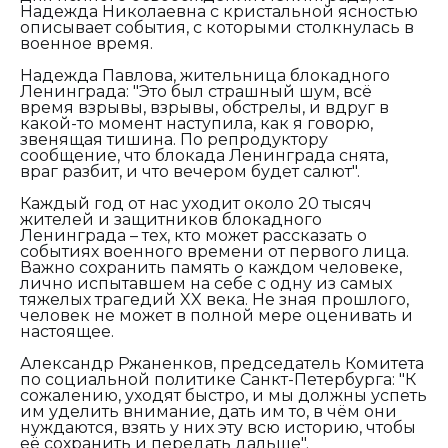
Надежда Николаевна с кристальной ясностью
описывает события, с которыми столкнулась в
военное время.
Надежда Павлова, жительница блокадного
Ленинграда: "Это был страшный шум, всё
время взрывы, взрывы, обстрелы, и вдруг в
какой-то момент наступила, как я говорю,
звенящая тишина. По репродуктору
сообщение, что блокада Ленинграда снята,
враг разбит, и что вечером будет салют".
Каждый год от нас уходит около 20 тысяч
жителей и защитников блокадного
Ленинграда – тех, кто может рассказать о
событиях военного времени от первого лица.
Важно сохранить память о каждом человеке,
лично испытавшем на себе с одну из самых
тяжелых трагедий XX века. Не зная прошлого,
человек не может в полной мере оценивать и
настоящее.
Александр Ржаненков, председaтель Комитетa
по социальной политике Санкт-Петербурга: "К
сожалению, уходят быстро, и мы должны успеть
им уделить внимание, дать им то, в чём они
нуждаются, взять у них эту всю историю, чтобы
её сохранить и передать дальше".