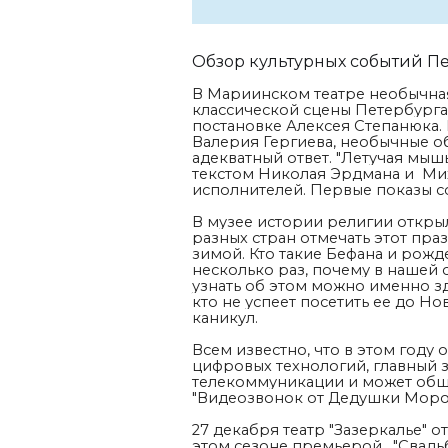
Обзор культурных событий П
В Мариинском театре необычна
классической сцены Петербурга 
постановке Алексея Степанюка.
Валерия Гергиева, необычные об
адекватный ответ. "Летучая мыш
текстом Николая Эрдмана и Мих
исполнителей. Первые показы со
В музее истории религии откры
разных стран отмечать этот пра
зимой. Кто такие Бефана и рож
несколько раз, почему в нашей
узнать об этом можно именно з
кто не успеет посетить ее до Но
каникул.
Всем известно, что в этом году
цифровых технологий, главный 
телекоммуникации и может обща
"Видеозвонок от Дедушки Моро
27 декабря театр "Зазеркалье" 
этом сезоне премьерой. "Свадь