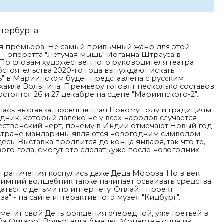
етербурга
я премьера. Не самый привычный жанр для этой
– оперетта "Летучая мышь" Иоганна Штрауса в
По словам художественного руководителя театра
стоятельства 2020-го года вынуждают искать
ь" в Мариинском будет представлена с русским
аила Вольпина. Премьеру готовят несколько составов
стоятся 26 и 27 декабре на сцене "Мариинского-2".
лась выставка, посвященная Новому году и традициям
здник, который далеко не у всех народов случается
дественский черт, почему в Индии отмечают Новый год
 стране мандарины являются новогодним символом -
десь.
Выставка продлится до конца января, так что те,
вого года, смогут это сделать уже после новогодних
 ограничения коснулись даже Деда Мороза. Но в век
зимний волшебник также начинает осваивать средства
ться с детьми по интернету. Онлайн проект
за" -
на сайте интерактивного музея "Кидбург".
отметит свой День рождения очередной, уже третьей в
ба Фигаро" Вольфганга Амадея Моцарта – одна из