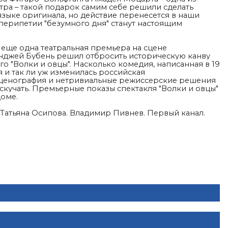
тра – такой подарок самим себе решили сделать
языке оригинала, но действие перенесется в наши
перипетии "безумного дня" станут настоящим
 еще одна театральная премьера на сцене
Анджей Бубень решил отбросить историческую канву
о "Волки и овцы".
Насколько комедия, написанная в 19
я и так ли уж изменилась российская
сценография и нетривиальные режиссерские решения
 скучать. Премьерные показы спектакля "Волки и овцы"
 доме.
 Татьяна Осипова. Владимир Пивнев. Первый канал.