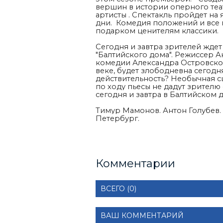
вершин в истории оперного теа
артисты .
Спектакль пройдет на 
дни. Комедия положений и все 
подарком ценителям классики.
Сегодня и завтра зрителей ждет
"Балтийского дома". Режиссер 
комедии Александра Островског
веке, будет злободневна сегодн
действительность? Необычная 
по ходу пьесы не дадут зрителю
сегодня и завтра в Балтийском
Тимур Мамонов. Антон Голубев.
Петербург.
Комментарии
ВСЕГО (0)
ВАШ КОММЕНТАРИЙ