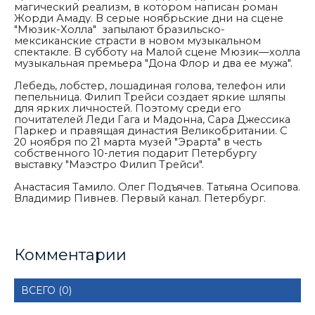
магический реализм, в котором написан роман
Жорди Амаду. В серые ноябрьские дни на сцене
"Мюзик-Холла" запылают бразильско-
мексиканские страсти в новом музыкальном
спектакле.
В субботу на Малой сцене Мюзик—холла
музыкальная премьера "Дона Флор и два ее мужа".
Лебедь, лобстер, лошадиная голова, телефон или
пепельница. Филип Трейси создает яркие шляпы
для ярких личностей. Поэтому среди его
почитателей Леди Гага и Мадонна, Сара Джессика
Паркер и правящая династия Великобритании.
С
20 ноября по 21 марта музей "Эрарта" в честь
собственного 10-летия подарит Петербургу
выставку "Маэстро Филип Трейси".
Анастасия Тамило. Олег Подъячев. Татьяна Осипова.
Владимир Пивнев. Первый канал. Петербург.
Комментарии
ВСЕГО (0)