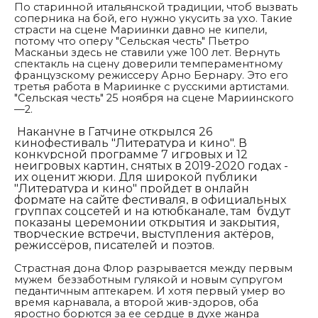
По старинной итальянской традиции, чтоб вызвать
соперника на бой, его нужно укусить за ухо. Такие
страсти на сцене Мариинки давно не кипели,
потому что оперу "Сельская честь" Пьетро
Масканьи здесь не ставили уже 100 лет. Вернуть
спектакль на сцену доверили темпераментному
французскому режиссеру Арно Бернару. Это его
третья работа в Мариинке с русскими артистами.
"Сельская честь" 25 ноября на сцене Мариинского
—2.
Накануне в Гатчине открылся 26
кинофестиваль "Литература и кино". В
конкурсной программе
7 игровых и 12
неигровых картин, снятых в 2019-2020 годах -
их оценит жюри. Для широкой публики
"Литература и кино" пройдет в онлайн
формате
на сайте фестиваля, в официальных
группах соцсетей и на ютюбканале, там будут
показаны церемонии открытия и закрытия,
творческие встречи, выступления актёров,
режиссёров, писателей и поэтов.
Страстная дона Флор разрывается между первым
мужем беззаботным гулякой и новым супругом
педантичным аптекарем. И хотя первый умер во
время карнавала, а второй жив-здоров, оба
яростно борются за ее сердце в духе жанра