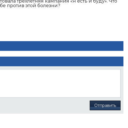
товала трехлетняя кампания «Я есть и буду». Что
бе против этой болезни?
Отправить