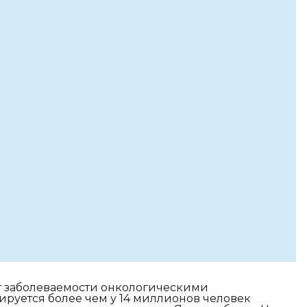
ст заболеваемости онкологическими
ируется более чем у 14 миллионов человек