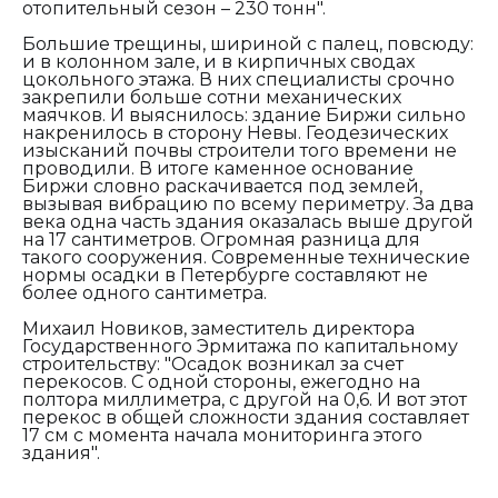
отопительный сезон – 230 тонн".
Большие трещины, шириной с палец, повсюду:
и в колонном зале, и в кирпичных сводах
цокольного этажа. В них специалисты срочно
закрепили больше сотни механических
маячков. И выяснилось: здание Биржи сильно
накренилось в сторону Невы. Геодезических
изысканий почвы строители того времени не
проводили. В итоге каменное основание
Биржи словно раскачивается под землей,
вызывая вибрацию по всему периметру. За два
века одна часть здания оказалась выше другой
на 17 сантиметров. Огромная разница для
такого сооружения. Современные технические
нормы осадки в Петербурге составляют не
более одного сантиметра.
Михаил Новиков, заместитель директора
Государственного Эрмитажа по капитальному
строительству:
"Осадок возникал за счет
перекосов. С одной стороны, ежегодно на
полтора миллиметра, с другой на 0,6. И вот этот
перекос в общей сложности здания составляет
17 см с момента начала мониторинга этого
здания".