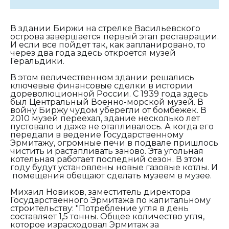
В здании Биржи на стрелке Васильевского
острова завершается первый этап реставрации.
И если все пойдет так, как запланировано, то
через два года здесь откроется музей
Геральдики.
В этом величественном здании решались
ключевые финансовые сделки в истории
дореволюционной России. С 1939 года здесь
был Центральный Военно-морской музей. В
войну Биржу чудом уберегли от бомбежек. В
2010 музей переехал, здание несколько лет
пустовало и даже не отапливалось. А когда его
передали в ведение Государственному
Эрмитажу, огромные печи в подвале пришлось
чистить и растапливать заново. Эта угольная
котельная работает последний сезон. В этом
году будут установлены новые газовые котлы. И
помещения обещают сделать музеем в музее.
Михаил Новиков, заместитель директора
Государственного Эрмитажа по капитальному
строительству: "
Потребление угля в день
составляет 1,5 тонны. Общее количество угля,
которое израсходовал Эрмитаж за