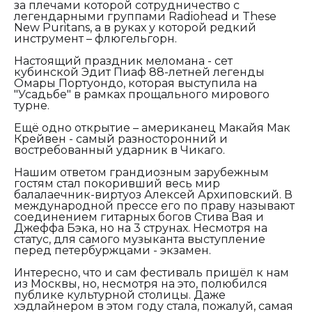
за плечами которой сотрудничество с
легендарными группами Radiohead и These
New Puritans, а в руках у которой редкий
инструмент – флюгельгорн.
Настоящий праздник меломана - сет
кубинской Эдит Пиаф 88-летней легенды
Омары Портуондо, которая выступила на
"Усадьбе" в рамках прощального мирового
турне.
Ещё одно открытие – американец Макайя Мак
Крейвен - самый разносторонний и
востребованный ударник в Чикаго.
Нашим ответом грандиозным зарубежным
гостям стал покоривший весь мир
балалаечник-виртуоз Алексей Архиповский. В
международной прессе его по праву называют
соединением гитарных богов Стива Вая и
Джеффа Бэка, но на 3 струнах. Несмотря на
статус, для самого музыканта выступление
перед петербуржцами - экзамен.
Интересно, что и сам фестиваль пришёл к нам
из Москвы, но, несмотря на это, полюбился
публике культурной столицы. Даже
хэдлайнером в этом году стала, пожалуй, самая