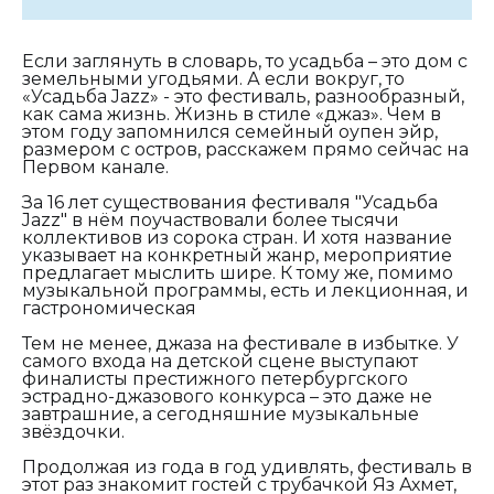
Если заглянуть в словарь, то усадьба – это дом с
земельными угодьями. А если вокруг, то
«Усадьба Jazz» - это фестиваль, разнообразный,
как сама жизнь. Жизнь в стиле «джаз». Чем в
этом году запомнился семейный оупен эйр,
размером с остров, расскажем прямо сейчас на
Первом канале.
За 16 лет существования фестиваля "Усадьба
Jazz" в нём поучаствовали более тысячи
коллективов из сорока стран. И хотя название
указывает на конкретный жанр, мероприятие
предлагает мыслить шире. К тому же, помимо
музыкальной программы, есть и лекционная, и
гастрономическая
Тем не менее, джаза на фестивале в избытке. У
самого входа на детской сцене выступают
финалисты престижного петербургского
эстрадно-джазового конкурса – это даже не
завтрашние, а сегодняшние музыкальные
звёздочки.
Продолжая из года в год удивлять, фестиваль в
этот раз знакомит гостей с трубачкой Яз Ахмет,