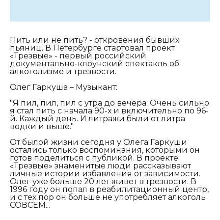
Пить или не пить? - откровения бывших
пьяниц. В Петербурге стартовал проект
«Трезвые» - первый российский
документально-клоунский спектакль об
алкоголизме и трезвости.
Олег Гаркуша – Музыкант:
"Я пил, пил, пил с утра до вечера. Очень сильно
я стал пить с начала 90-х и включительно по 96-
й. Каждый день. И литражи были от литра
водки и выше."
От былой жизни сегодня у Олега Гаркуши
остались только воспоминания, которыми он
готов поделиться с публикой. В проекте
«Трезвые» знаменитые люди рассказывают
личные истории избавления от зависимости.
Олег уже больше 20 лет живет в трезвости. В
1996 году он попал в реабилитационный центр,
и с тех пор он больше не употребляет алкоголь
СОВСЕМ...