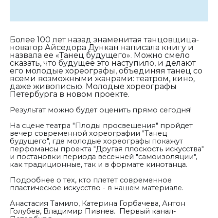
Более 100 лет назад знаменитая танцовщица-
новатор Айседора Дункан написала книгу и
назвала ее «Танец будущего». Можно смело
сказать, что будущее это наступило, и делают
его молодые хореографы, объединяя танец со
всеми возможными жанрами: театром, кино,
даже живописью. Молодые хореографы
Петербурга в новом проекте.
Результат можно будет оценить прямо сегодня!
На сцене театра "Плоды просвещения" пройдет
вечер современной хореографии "Танец
будущего", где молодые хореографы покажут
перфомансы проекта "Другая плоскость искусства"
и постановки периода весенней "самоизоляции",
как традиционные, так и в формате кинотанца.
Подробнее о тех, кто плетет современное
пластическое искусство - в нашем материале.
Анастасия Тамило, Катерина Горбачева, Антон
Голубев, Владимир Пивнев. Первый канал-