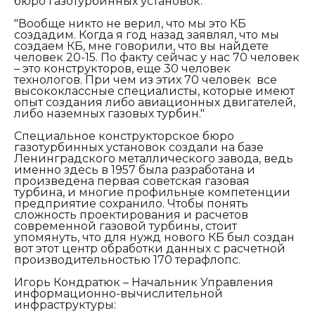
бюро газотурбинных установок:
"Вообще никто не верил, что мы это КБ
создадим. Когда я год назад заявлял, что мы
создаем КБ, мне говорили, что вы найдете
человек 20-15. По факту сейчас у нас 70 человек
– это конструкторов, еще 30 человек
технологов. При чем из этих 70 человек все
высококлассные специалисты, которые имеют
опыт создания либо авиационных двигателей,
либо наземных газовых турбин."
Специальное конструкторское бюро
газотурбинных установок создали на базе
Ленинградского металлического завода, ведь
именно здесь в 1957 была разработана и
произведена первая советская газовая
турбина, и многие профильные компетенции
предприятие сохранило. Чтобы понять
сложность проектирования и расчетов
современной газовой турбины, стоит
упомянуть, что для нужд нового КБ был создан
вот этот центр обработки данных с расчетной
производительностью 170 терафлопс.
Игорь Кондратюк – Начальник Управления
информационно-вычислительной
инфраструктуры: