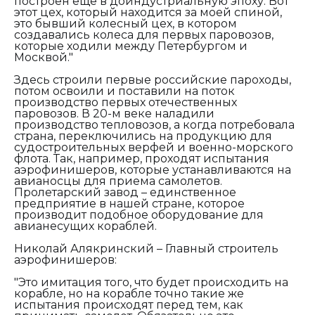
построен еще в доиндустриальную эпоху. Вот
этот цех, который находится за моей спиной,
это бывший колесный цех, в котором
создавались колеса для первых паровозов,
которые ходили между Петербургом и
Москвой."
Здесь строили первые российские пароходы,
потом освоили и поставили на поток
производство первых отечественных
паровозов. В 20-м веке наладили
производство тепловозов, а когда потребовала
страна, переключились на продукцию для
судостроительных верфей и военно-морского
флота. Так, например, проходят испытания
аэрофинишеров, которые устанавливаются на
авианосцы для приема самолетов.
Пролетарский завод – единственное
предприятие в нашей стране, которое
производит подобное оборудование для
авианесущих кораблей.
Николай Алякринский – Главный строитель
аэрофинишеров:
"Это имитация того, что будет происходить на
корабле, но на корабле точно такие же
испытания происходят перед тем, как