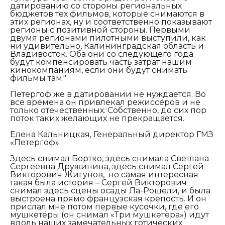
датированию со стороны региональных
бюджетов тех фильмов, которые снимаются в
этих регионах, ну и соответственно показывают
регионы с позитивной стороны. Первыми
двумя регионами пилотными выступили, как
ни удивительно, Калининградская область и
Владивосток. Оба они со следующего года
будут компенсировать часть затрат нашим
кинокомпаниям, если они будут снимать
фильмы там."
Петергоф же в датировании не нуждается. Во
все времена он привлекал режиссёров и не
только отечественных. Собственно, до сих пор
поток таких желающих не прекращается.
Елена Кальницкая, Генеральный директор ГМЗ
«Петергоф»:
Здесь снимал Бортко, здесь снимала Светлана
Сергеевна Дружинина, здесь снимал Сергей
Викторович Жигунов, но самая интересная
такая была история – Сергей Викторович
снимал здесь сцены осады Ла-Рошели, и была
выстроена прямо французская крепость. И он
прислал мне потом первые кусочки, где его
мушкетёры (он снимал «Три мушкетёра») идут
вдоль наших замечательных готических