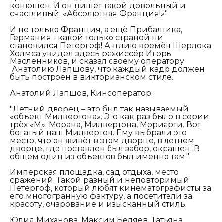
конюшен. И он пишет такой довольный и
счастливый: «Абсолютная Франция!»"
И не только Франция, а ещё Прибалтика,
Германия - какой только страной ни
становился Петергоф! Англию времён Шерлока
Холмса увидел здесь режиссёр Игорь
Масленников, и сказал своему оператору
Анатолию Лапшову, что каждый кадр должен
быть построен в викторианском стиле.
Анатолий Лапшов, Кинооператор:
"Летний дворец – это был так называемый
«объект Милвертона». Это как раз было в серии
трёх «М»: Морана, Милвертона, Мориарти. Вот
богатый наш Милвертон. Ему выбрали это
место, что он живёт в этом дворце, в летнем
дворце, где поставлен был забор, окрашен. В
общем один из объектов был именно там."
Имперская площадка, сад отдыха, место
сражений. Такой разный и неповторимый
Петергоф, который любят кинематографисты за
его многогранную фактуру, а посетители за
красоту, очарование и изысканный стиль.
Юлия Миханова, Максим Беляев, Татьяна