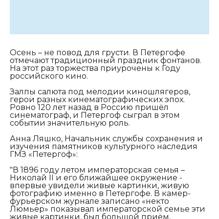
Осень – не повод для грусти. В Петергофе
отмечают традиционный праздник фонтанов.
На этот раз торжества приурочены к Году
российского кино.
Залпы салюта под мелодии киношлягеров,
герои разных кинематографических эпох.
Ровно 120 лет назад в Россию пришёл
синематограф, и Петергоф сыграл в этом
событии значительную роль.
Анна Ляшко, Начальник службы сохранения и
изучения памятников культурного наследия
ГМЗ «Петергоф»:
"В 1896 году летом императорская семья –
Николай II и его ближайшее окружение -
впервые увидели живые картинки, живую
фотографию именно в Петергофе. В камер-
фурьерском журнале записано «некто
Люмьер» показывал императорской семье эти
живые картинки, был большой приём,