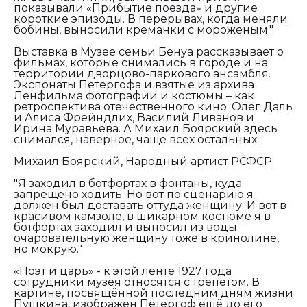
показывали «Прибытие поезда» и другие
короткие эпизоды. В перерывах, когда меняли
бобины, выносили креманки с мороженым."
Выставка в Музее семьи Бенуа рассказывает о
фильмах, которые снимались в городе и на
территории дворцово-паркового ансамбля.
Экспонаты Петергофа и взятые из архива
Ленфильма фотографии и костюмы – как
ретроспектива отечественного кино. Олег Даль
и Алиса Фрейндлих, Василий Ливанов и
Ирина Муравьёва. А Михаил Боярский здесь
снимался, наверное, чаще всех остальных.
Михаил Боярский, Народный артист РСФСР:
"Я заходил в ботфортах в фонтаны, куда
запрещено ходить. Но вот по сценарию я
должен был доставать оттуда женщину. И вот в
красивом камзоле, в шикарном костюме я в
ботфортах заходил и выносил из воды
очаровательную женщину тоже в кринолине,
но мокрую."
«Поэт и царь» - к этой ленте 1927 года
сотрудники музея относятся с трепетом. В
картине, посвящённой последним дням жизни
Пушкина, изображён Петергоф ещё до его