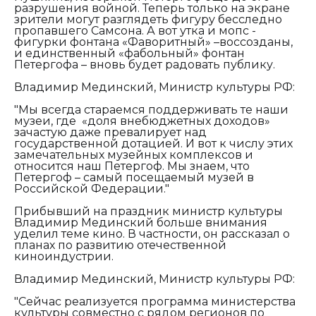
разрушения войной. Теперь только на экране
зрители могут разглядеть фигуру бесследно
пропавшего Самсона. А вот утка и мопс -
фигурки фонтана «Фаворитный» –воссозданы,
и единственный «фабольный» фонтан
Петергофа – вновь будет радовать публику.
Владимир Мединский, Министр культуры РФ:
"Мы всегда стараемся поддерживать те наши
музеи, где «доля внебюджетных доходов»
зачастую даже превалирует над
государственной дотацией. И вот к числу этих
замечательных музейных комплексов и
относится наш Петергоф. Мы знаем, что
Петергоф – самый посещаемый музей в
Российской Федерации."
Прибывший на праздник министр культуры
Владимир Мединский больше внимания
уделил теме кино. В частности, он рассказал о
планах по развитию отечественной
киноиндустрии.
Владимир Мединский, Министр культуры РФ:
"Сейчас реализуется программа министерства
культуры совместно с рядом регионов по