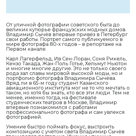
От уличной фотографии советского быта до
великих кутюрье французских модных домов.
Владимир Сычёв впервые привёз в Петербург
свои работы. Портрет самого публикуемого в
мире фотографа 80-х годов – в репортаже на
Первом канале.
Карл Лагерфельд, Ив Сен-Лоран, Соня Рикель,
Кензо Такада, Жан-Поль Готье, Хельмут Ньютон
и многие многие другие. Это не только своего
рода зал славы мировой высокой моды, но и
портфолио фотографа Владимира Сычёва.
Вряд ли в 65-м году студент Казанского
авиационного института мог не то что мечтать о
таком, но хотя бы знать, кто все эти люди. Тем не
менее, именно тогда, на фестивале
студенческих театров в Москве, Владимир
впервые познакомился с работами
профессионального фотографа и сам увлекся
фотографией.
Умение быстро поймать фокус, выстроить
композицию с учётом света Владимир Сычёв