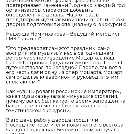
Уже несколько лет формат фестиваля не
претерпевает изменений, однако, каждый год
организаторы стараются добавить
определенную деталь. На этот раз, в
преддверии музыкальной ночи в Гатчинском
дворце подготовили специальную экскурсию.
Надежда Номинханова – Ведущий методист
ГМЗ "Гатчина":
"Это предваряет сам этот праздник, само
восприятие музыки. У нас в сегодняшнем
репертуаре произведение Моцарта, а наш
Павел Петрович, будущий император Павел 1,
путешествовал по Западной Европе, так вот в
его честь дали одну из опер Моцарта. Моцарт
сам сидел за клавесином и руководил этим
спектаклем..."
Как музицировали российские императоры,
какая музыка звучала в минувшие столетия,
почему вальс был какое-то время запрещен на
балах – все это можно было услышать на
тематической экскурсии.
В это день работу дворца продлили.
Последние посетители покинули его всего за
час до того, как над Белым озером зазвучала