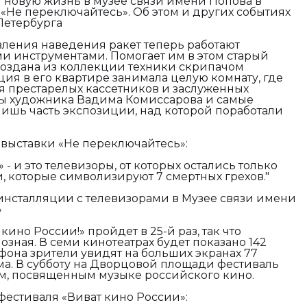
и новую жизнь в музее связи имени Попова в
 «Не переключайтесь». Об этом и других событиях
Петербурга
ления наведения ракет теперь работают
 инструментами. Помогает им в этом старый
 создана из коллекции техники скрипачом
я в его квартире занимала целую комнату, где
я престарелых кассетников и заслуженных
ны художника Вадима Комиссарова и самые
 лишь часть экспозиции, над которой поработали
выставки «Не переключайтесь»:
» - и это телевизоры, от которых остались только
, которые символизируют 7 смертных грехов."
 инсталляции с телевизорами в Музее связи имени
»
кино России!» пройдет в 25-й раз, так что
зная. В семи кинотеатрах будет показано 142
фона зрители увидят на больших экранах 77
а. В субботу на Дворцовой площади фестиваль
м, посвященным музыке российского кино.
естиваля «Виват кино России»: