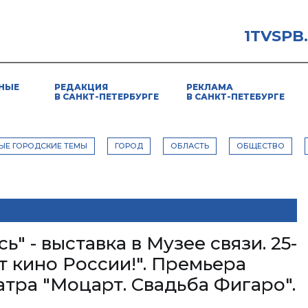
1TVSPB
НЫЕ
РЕДАКЦИЯ
РЕКЛАМА
В САНКТ-ПЕТЕРБУРГЕ
В САНКТ-ПЕТЕБУРГЕ
ЫЕ ГОРОДСКИЕ ТЕМЫ
ГОРОД
ОБЛАСТЬ
ОБЩЕСТВО
" - выставка в Музее связи. 25-
т кино России!". Премьера
тра "Моцарт. Свадьба Фигаро".