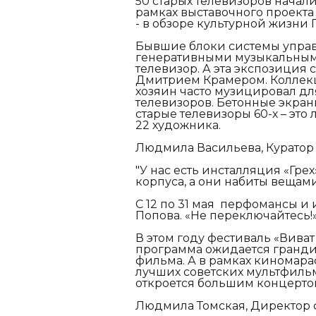
50 старых телевизоров начал
рамках выставочного проекта
- в обзоре культурной жизни 
Бывшие блоки системы управ
генеративными музыкальными
телевизор. А эта экспозиция
Дмитрием Крамером. Коллекци
хозяин часто музицировал дл
телевизоров. Бетонные экра
старые телевизоры 60-х – это
22 художника.
Людмила Васильева, Куратор 
"У нас есть инсталляция «Грех
корпуса, а они набиты вещами
С 12 по 31 мая перфомансы и
Попова. «Не переключайтесь!
В этом году фестиваль «Виват 
программа ожидается грандио
фильма. А в рамках киномара
лучших советских мультфильм
откроется большим концерто
Людмила Томская, Директор ф