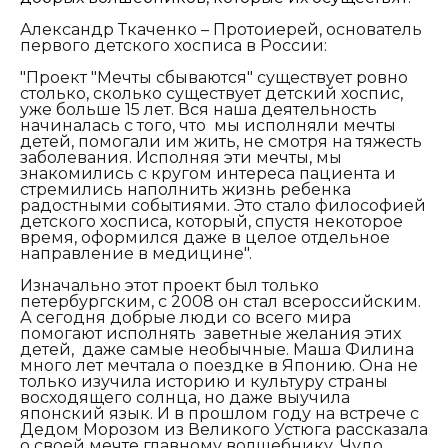
Александр Ткаченко – Протоиерей, основатель
первого детского хосписа в России:
"
Проект "Мечты сбываются" существует ровно
столько, сколько существует детский хоспис,
уже больше 15 лет. Вся наша деятельность
начиналась с того, что мы исполняли мечты
детей, помогали им жить, не смотря на тяжесть
заболевания.
И
сполняя эти мечты, мы
знакомились с кругом интереса пациента и
стремились наполнить жизнь ребенка
радостными событиями. Это стало философией
детского хосписа, который, спустя некоторое
время, оформился даже в целое отдельное
направление в медицине".
Изначально этот проект был только
петербургским, с 2008 он стал всероссийским.
А сегодня добрые люди со всего мира
помогают исполнять заветные желания этих
детей, даже самые необычные. Маша Филина
много лет мечтала о поездке в Японию. Она не
только изучила историю и культуру страны
восходящего солнца, но даже выучила
японский язык. И в прошлом году на встрече с
Дедом Морозом из Великого Устюга рассказала
о своей мечте главному волшебнику. Чудо