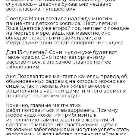
случилось – девочка буквально недавно
вернулась из путешествия.
Поездка Маши вселила надежду многим
пациентам детского хосписа. Шестилетний
Гоша Цветков уже второй год мечтает о поездке
на мёртвое море, ведь, как известно, оно
обладает лечебными свойствами, а в
Иерусалиме происходят невероятные чудеса.
Для 13-тилетней Сони чудом уже будет вот
такое кресло. Оно помогает организму
расслабиться, а это самое главное при ее
заболевании.
Аня Лозовая тоже мечтает о качелях, правда, об
обыкновенных садовых, на которых можно как
сидеть, так и лежать. Аня живет вместе с
родителями в частном доме и много времени
проводит на свежем воздухе.
Конечно, главные мечты этих
ребят поправиться и выздороветь. Поэтому
любое чудо может их приблизить к
исполнению самого заветного желания. И
сделать на мгновение счастливыми.
Дети с
тяжелыми заболеваниями могут не успеть стать
взрослыми. И волшебство должно прийти в их