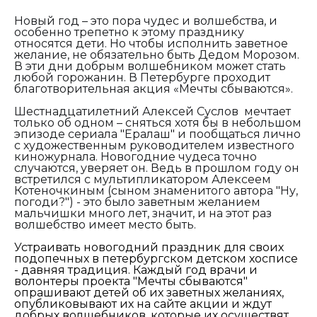
Новый год – это пора чудес и волшебства, и
особенно трепетно к этому празднику
относятся дети. Но чтобы исполнить заветное
желание, не обязательно быть Дедом Морозом.
В эти дни добрым волшебником может стать
любой горожанин. В Петербурге проходит
благотворительная акция «Мечты сбываются».
Шестнадцатилетний Алексей Суслов мечтает
только об одном – сняться хотя бы в небольшом
эпизоде сериала "Ералаш" и пообщаться лично
с художественным руководителем известного
киножурнала. Новогодние чудеса точно
случаются, уверяет он. Ведь в прошлом году он
встретился с мультипликатором Алексеем
Котеночкиным (сыном знаменитого автора "Ну,
погоди?") - это было заветным желанием
мальчишки много лет, значит, и на этот раз
волшебство имеет место быть.
Устраивать новогодний праздник для своих
подопечных в петербургском детском хосписе
- давняя традиция. Каждый год врачи и
волонтеры проекта "Мечты сбываются"
опрашивают детей об их заветных желаниях,
опубликовывают их на сайте акции и ждут
добрых волшебников, которые их осуществят.