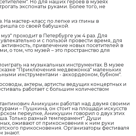
осетителем". Но для наших героев в музеях
трогать экспонаты руками. Более того, не
ев. На мастер-класс по лепке из глины в
ришла со своей бабушкой.
уз" проходит в Петербурге уж 4 раз. Для
 увлекательно и с пользой провести время, для
 активность, привлечение новых посетителей в
и, о том, что музей – это пространство для
поиграть на музыкальных инструментах. В музее
а сказке "Приключения медвежонка" маленьких
ьными инструментами - аккордеоном, бубном".
рсоводы, актеры, артисты ведущих концертных и
фестиваль работает с большим количеством
стантинович Аникушин работал над двумя своими
урами – Пушкина, он стоит на площади искусств
ерском переулке, Аникушин говорил о двух этих
душа. Только разный темперамент". Души
йных, оживают от прикосновения к ним руки
 детского прикосновения. Организаторы фестиваля
м знают.