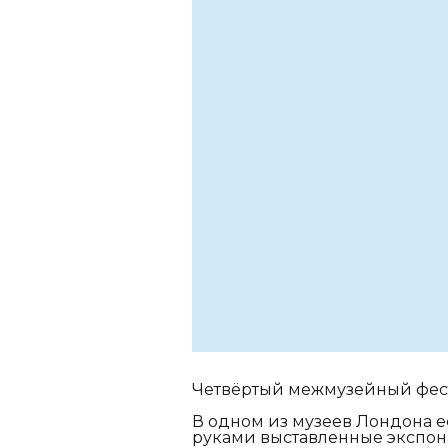
Четвёртый межмузейный фест
В одном из музеев Лондона ес
руками выставленные экспона