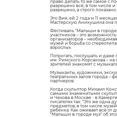
право делать то же самое с п
разрешено всё, в том числе и 
разрешено, а строго показано.
Это Вия, ей 2 года и 11 месяц
Мастерскую Аникушина она п
Фестиваль "Малыши в городе м
участников – это возможность
организаторов – необходимая
музей и борьба со стереотипам
взрослых.
Потрогать, послушать и даже 
им. Римского-Корсакова – н
зрителей знакомят с музыкал
Музыканты, художники, экску
театральных залов города – 
партнеров.
Когда скульптор Михаил Кон
самыми знаменитыми скульпт
и Чехова в Москве - в Камерг
писателях так: "Это же одна 
предметов, в том числе музе
ребёнка. Как оживает всё от
"Малыши в городе муз" об это