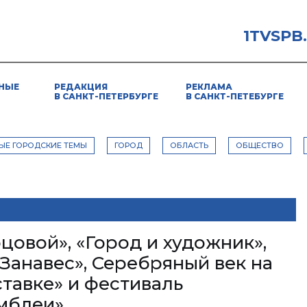
1TVSPB
НЫЕ
РЕДАКЦИЯ
РЕКЛАМА
В САНКТ-ПЕТЕРБУРГЕ
В САНКТ-ПЕТЕБУРГЕ
ЫЕ ГОРОДСКИЕ ТЕМЫ
ГОРОД
ОБЛАСТЬ
ОБЩЕСТВО
цовой», «Город и художник»,
Занавес», Серебряный век на
тавке» и фестиваль
мблеи»