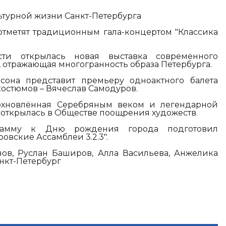
ьтурной жизни Санкт-Петербурга
тметят традиционным гала-концертом "Классика
сти открылась новая выставка современного
, отражающая многогранность образа Петербурга.
сона представит премьеру одноактного балета
 костюмов – Вячеслав Самодуров.
дохновлённая Серебряным веком и легендарной
 открылась в Обществе поощрения художеств.
рамму к Дню рождения города подготовил
овские Ассамблеи 3.2.3".
ов, Руслан Баширов, Алла Васильева, Анжелика
анкт-Петербург