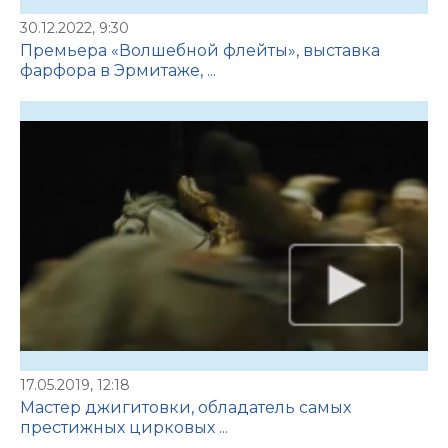
30.12.2022, 9:30
Премьера «Волшебной флейты», выставка
фарфора в Эрмитаже, ...
17.05.2019, 12:18
Мастер джигитовки, обладатель самых
престижных цирковых ...