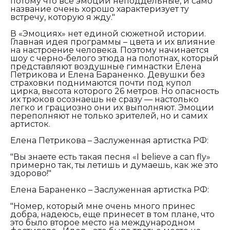
потому что все эмоции неподдельные, и само
название очень хорошо характеризует ту
встречу, которую я жду."
В «Эмоциях» нет единой сюжетной истории.
Главная идея программы – цвета и их влияние
на настроение человека. Поэтому начинается
шоу с черно-белого этюда на полотнах, который
представляют воздушные гимнастки Елена
Петрикова и Елена Бараненко. Девушки без
страховки поднимаются почти под купол
цирка, высота которого 26 метров. Но опасность
их трюков осознаешь не сразу — настолько
легко и грациозно они их выполняют. Эмоции
переполняют не только зрителей, но и самих
артисток.
Елена Петрикова – Заслуженная артистка РФ:
"Вы знаете есть такая песня «I believe a can fly»
примерно так, ты летишь и думаешь, как же это
здорово!"
Елена Бараненко – Заслуженная артистка РФ:
"Номер, который мне очень много принес
добра, надеюсь, еще принесет в том плане, что
это было второе место на международном