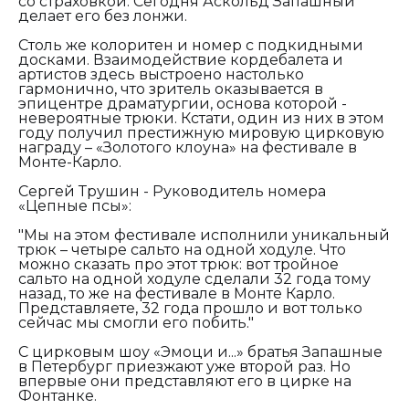
со страховкой. Сегодня Аскольд Запашный
делает его без лонжи.
Столь же колоритен и номер с подкидными
досками. Взаимодействие кордебалета и
артистов здесь выстроено настолько
гармонично, что зритель оказывается в
эпицентре драматургии, основа которой -
невероятные трюки. Кстати, один из них в этом
году получил престижную мировую цирковую
награду – «Золотого клоуна» на фестивале в
Монте-Карло.
Сергей Трушин - Руководитель номера
«Цепные псы»:
"Мы на этом фестивале исполнили уникальный
трюк – четыре сальто на одной ходуле. Что
можно сказать про этот трюк: вот тройное
сальто на одной ходуле сделали 32 года тому
назад, то же на фестивале в Монте Карло.
Представляете, 32 года прошло и вот только
сейчас мы смогли его побить."
С цирковым шоу «Эмоци и...» братья Запашные
в Петербург приезжают уже второй раз. Но
впервые они представляют его в цирке на
Фонтанке.