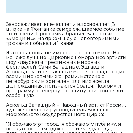
Завораживает, впечатляет и вдохновляет. В
цирке на Фонтанке самое ожидаемое событие
этой осени. Программа братьев Запашных
«Эмоци и...». На ярком шоу с неповторимыми
трюками побывал и 1 канал.
Эта постановка не имеет аналогов в мире. На
манеже лучшие цирковые номера. Все артисты
шоу - лауреаты престижных мировых
фестивалей. Сами Запашные, Эдгард и
Аскольд - универсальные мастера, владеющие
всеми цирковыми жанрами. Встреча с
петербургским зрителем для них всегда
долгожданная, признаются братья. Поэтому и
программу в северную столицу они привезли
особенную.
Аскольд Запашный – Народный артист России,
художественный руководитель Большого
Московского Государственного Цирка:
"Я обожаю этот город, я обожаю эту публику, я
всегда с особым вдохновением еду сюда,