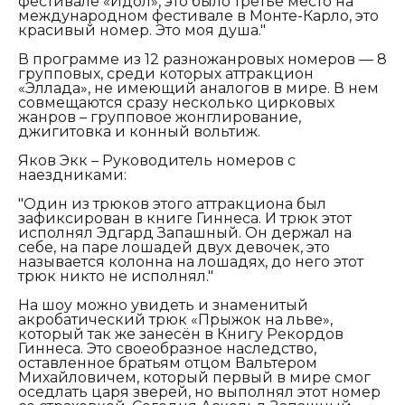
фестивале «Идол», это было третье место на
международном фестивале в Монте-Карло, это
красивый номер. Это моя душа."
В программе из 12 разножанровых номеров — 8
групповых, среди которых аттракцион
«Эллада», не имеющий аналогов в мире. В нем
совмещаются сразу несколько цирковых
жанров – групповое жонглирование,
джигитовка и конный вольтиж.
Яков Экк – Руководитель номеров с
наездниками:
"Один из трюков этого аттракциона был
зафиксирован в книге Гиннеса. И трюк этот
исполнял Эдгард Запашный. Он держал на
себе, на паре лошадей двух девочек, это
называется колонна на лошадях, до него этот
трюк никто не исполнял."
На шоу можно увидеть и знаменитый
акробатический трюк «Прыжок на льве»,
который так же занесён в Книгу Рекордов
Гиннеса. Это своеобразное наследство,
оставленное братьям отцом Вальтером
Михайловичем, который первый в мире смог
оседлать царя зверей, но выполнял этот номер