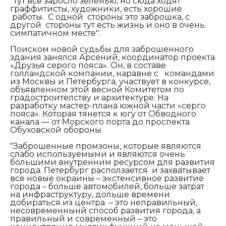
"Тут все заросло зеленью, но сюда ходят
граффитисты, художники, есть хорошие
работы. С одной стороны это заброшка, с
другой стороны тут есть жизнь и оно в очень
симпатичном месте".
Поиском новой судьбы для заброшенного
здания занялся Арсений, координатор проекта
«Друзья серого пояса». Он, в составе
голландской компании, наравне с командами
из Москвы и Петербурга, участвует в конкурсе,
объявленном этой весной Комитетом по
градостроителству и архитектуре. На
разработку мастер-плана южной части «серго
пояса». Которая тянется к югу от Обводного
канала — от Морского порта до проспекта
Обуховской обороны.
"Заброшенные промзоны, которые являются
слабо используемыми и являются очень
большими внутренним ресурсом для развития
города. Петербург расползается и захватывает
все новые окраины – экстенсивное развитие
города – больше автомобилей, больше затрат
на инфраструктуру, дольше времени
добираться из центра – это неправильный,
несовременнынй способ развития города, а
правильный и современный – это