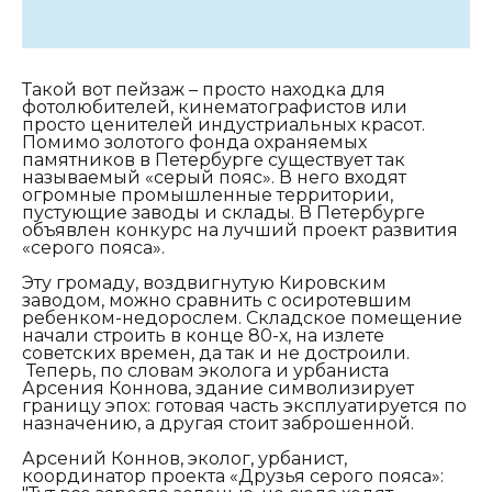
Такой вот пейзаж – просто находка для
фотолюбителей, кинематографистов или
просто ценителей индустриальных красот.
Помимо золотого фонда охраняемых
памятников в Петербурге существует так
называемый «серый пояс». В него входят
огромные промышленные территории,
пустующие заводы и склады. В Петербурге
объявлен конкурс на лучший проект развития
«серого пояса».
Эту громаду, воздвигнутую Кировским
заводом, можно сравнить с осиротевшим
ребенком-недорослем. Складское помещение
начали строить в конце 80-х, на излете
советских времен, да так и не достроили.
Теперь, по словам эколога и урбаниста
Арсения Коннова, здание символизирует
границу эпох: готовая часть эксплуатируется по
назначению, а другая стоит заброшенной.
Арсений Коннов, эколог, урбанист,
координатор проекта «Друзья серого пояса»: