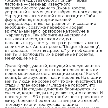
Андрей и «друзья серого пояса». Первая
ласточка — семинар известного
австралийского ученого Джона Крофта,
устренный в помещении заброшенного склада.
Учредитель всемирной организации «Гайя
фаундэйшн», поддерживающей
природоохранные направления и создание
экообщин, сразу же переформировал
зрительный зал с оратором на трибуне в
"карлапгуре". Так аборигены Австралии
называют место, где люди сидят
наравных, кружком, у костра и рассказывают о
своих мечтах. Автор проекта"
Dragon
dreaming"
,
в переводе - "мечты дракона", учит объединять
мечты и воплощать их в реальные проекты,
меняющие мир.
Джон Крофт, ученый, ведущий консультант по
созданию экоотделов в правительственных и
некоммерческих организациях мира: " Есть 4
вещи, блокирующие наши проекты. На стадии
мечты, люди не осознают, что они чувствуют. На
стадии планирования, люди не говорят, что
думают. На стадии действия блокируется их
счастье, когда люди не делают то, что говорят. И
последнее — 90 процентов бизнес-проектов не
живут больше 3-ех лет из-за выграния людей,
потому что они пропускают стадию