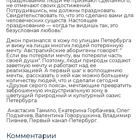
празднования: люди не признают сделанного,
не отмечают своих достижений.
Потрудившись, мы должны праздновать.
Свидетельствовать то, что это сделано вами для
человеческих существ. Настоящее
празднование — когда ты видишь так, это
безусловная любовь".
Джон признался: я хожу по улицам Петербурга
и вижу на лицах многих людей потерянную
мечту. Австралийские аборигены говорят: "
Если вы потеряли мечту, вы потеряли часть
своей души". Поэтому, люди природы создают
заветную мечту и работают над ее
реализацией. А первый шаг к воплощению
мечты, рассказать о ней как можно большему
количеству людей, что и сделали сегодня
«Друзья серого пояса», мечтающие превратить
заброшенную индустриальную зону в
цветущий природный и культурный оазис
Петербурга.
Анастасия Тамило, Екатерина Горбачева, Олег
Подъячев, Валентина Говорушкина, Владимир
Пивнев, Первый канал-Петербург.
Комментарии