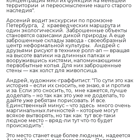
концентрация многих функций на меньшей
территории и переосмысление нашго старого
наследия".
Арсений водит экскурсии по промзоне
Петербурга, 2 краеведческих маршрута и
один экологический. Заброшенные объекты
становятся оазисами дикой природы. А еще
заброшенные склады завода - своеобразный
центр неформальной культуры. Андрей с
друзьями рисуют в технике ролл-ап — вращая
на высоте валики на длинных палках и
вооружившись кистями, напоминающими
первобытные копья. Для них заброшенные
стены — как холст для живопсица.
Андрей, художник-граффитист: "По сути это как
история – если их сносить,
не знаю, я и против
и за. Если это сносить, то, мне кажется, лучше
доделать – но так как это уже не доделать, то
дайте уже ребятам порисовать. И все.
Единственный минус – что здесь много очень
маргинальных личностей – которые могут
всякое вытворять, но так как тут все-таки
людное место – вряд-ли тут что-то будет
происходить".
Э
то место станет еще более людным, надеется